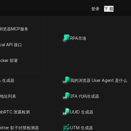
登录
下 载
浏览器MCP服务
放API
RPA市场
cal API 接口
文章内容
理解虚拟浏览器的概念
cker 部署
理解虚拟浏览器的功能
虚拟浏览器的功能
使用虚拟浏览器的优势
A 生成器
我的浏览器 User Agent 是什么
探索各种虚拟浏览器选项
与传统浏览器的对比评估
核心见解
P 地址列表
2FA 代码生成器
常见问题
DICloak防关联指纹浏览器-防止账
ebRTC 泄露检测
UUID 生成器
护的承诺一
号封禁，安全管理多帐号
下载
witter 影子封禁检测器
UTM 生成器