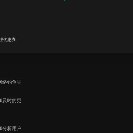
数据都被安
理优惠券
网络钓鱼尝
和及时的更
和分析用户