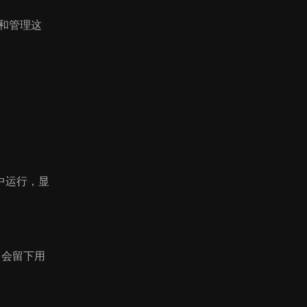
建和管理这
中运行，显
常会留下用