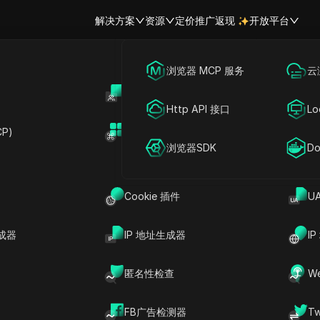
解决方案
资源
定价
推广返现
开放平台
跨境电商
海外社媒营销
浏览器 MCP 服务
云
账号共享
开
联盟营销
广告投放
Http API 接口
Lo
虚拟浏览器
P)
扩展市场
网络爬虫
账号共享
浏览器SDK
Do
隐私性、安全性和灵活性。
它与传统浏览器的区别。
Cookie 插件
U
成器
IP 地址生成器
I
统相分离。
匿名性检查
W
害内容都不会损害主系统的完整性，这与DICloak对隐私和保
FB广告检测器
T