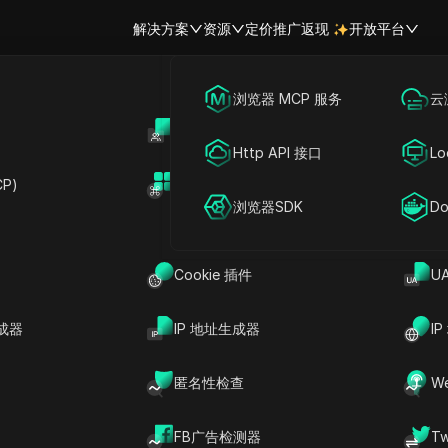
解决方案
资源
定价
推广返现
开放平台
跨境电商
海外社媒营销
浏览器 MCP 服务
云
账号共享
开
联盟营销
广告投放
Http API 接口
Lo
异步指纹更新
P)
扩展市场
网络爬虫
账号共享
浏览器SDK
Do
，可实时更改
浏览器指纹
属性，而不会中断正在进行的浏览会话
Cookie 插件
U
成器
IP 地址生成器
I
统、浏览器更新和操作需求，同时确保无缝的用户体验。
有指纹参数，任何修改都需要完全重启浏览器，这可能会中断工
匿名性检查
W
测系统能够在网站在活动会话期间评估这些向量时，动态修改画
FB广告检测器
T