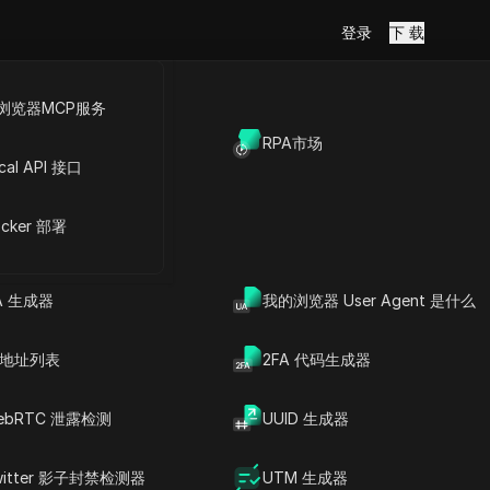
登录
下 载
浏览器MCP服务
放API
RPA市场
cal API 接口
文章内容
动态指纹刷新
cker 部署
了解异步指纹更新的过程
异步指纹更新的优势
核心见解
或需要重启
A 生成器
我的浏览器 User Agent 是什么
常见问题
DICloak防关联指纹浏览器-防止账
P 地址列表
2FA 代码生成器
号封禁，安全管理多帐号
下载
作流程并存
ebRTC 泄露检测
UUID 生成器
布签名、
witter 影子封禁检测器
UTM 生成器