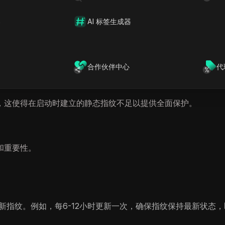
器
AI 标签生成器
测系统不断变化，浏览器频繁更新其默认指纹，并且操作需求可
威胁时保持韧性，而不会中断用户活动或需要手动调整。
合作伙伴中心
代
整个会话期间持续运行，而非仅在页面加载时运行），异步更新
，这使得在启动时建立的静态指纹不足以提供全面保护。
和重要性。
指纹。例如，每6-12小时更新一次，确保指纹保持最新状态