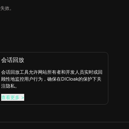
话失效。
数字指纹
具允许网站所有者和开发人员实时或回
数字指纹是从用
户行为，确保在DICloak的保护下关
出的唯一标识符，确
查看更多
>