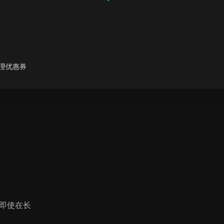
能需要在会
理优惠券
的重要性日
，即使在长