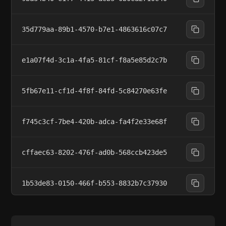
35d779aa-89b1-4570-b7e1-4863616c07c7
e1a07f4d-3c1a-4fa5-81cf-f8a5e85d2c7b
5fb67e11-cf1d-4f8f-84fd-5c84270e63fe
f745c3cf-7be4-420b-adca-fa4f2e33e68f
cffaec63-8202-476f-ad0b-568ccb423de5
1b53de83-0150-466f-b553-8832b7c37930
7337983f-d5e3-44d5-b8b1-002454b45c70