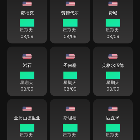
诺福克
劳德代尔
费城
04:03
04:03
04:03
星期天
星期天
星期天
08/09
08/09
08/09
岩石
圣何塞
英格尔伍德
03:03
01:03
01:03
星期天
星期天
星期天
08/09
08/09
08/09
亚历山德里亚
斯坦福
匹兹堡
04:03
04:03
04:03
星期天
星期天
星期天