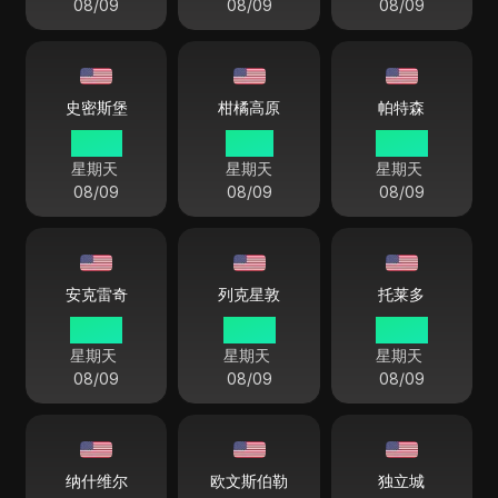
08/09
08/09
08/09
史密斯堡
柑橘高原
帕特森
03:03
01:03
04:03
星期天
星期天
星期天
08/09
08/09
08/09
安克雷奇
列克星敦
托莱多
00:03
04:03
04:03
星期天
星期天
星期天
08/09
08/09
08/09
纳什维尔
欧文斯伯勒
独立城