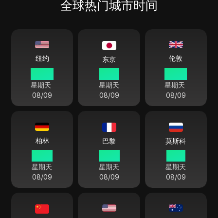
全球热门城市时间
伦敦
纽约
东京
04:03
17:03
09:03
星期天
星期天
星期天
08/09
08/09
08/09
柏林
巴黎
莫斯科
10:03
10:03
11:03
星期天
星期天
星期天
08/09
08/09
08/09