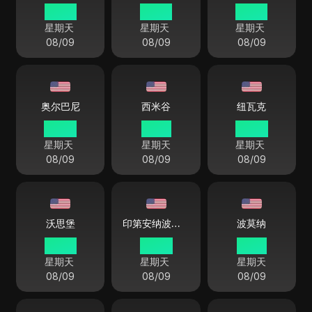
03:03
02:03
03:03
星期天
星期天
星期天
08/09
08/09
08/09
奥尔巴尼
西米谷
纽瓦克
04:03
01:03
04:03
星期天
星期天
星期天
08/09
08/09
08/09
沃思堡
印第安纳波利斯
波莫纳
03:03
04:03
01:03
星期天
星期天
星期天
08/09
08/09
08/09