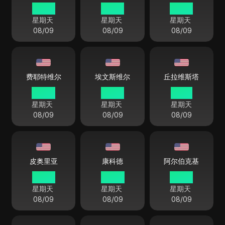
03:03
03:03
03:03
星期天
星期天
星期天
08/09
08/09
08/09
费耶特维尔
埃文斯维尔
丘拉维斯塔
04:03
03:03
01:03
星期天
星期天
星期天
08/09
08/09
08/09
皮奥里亚
康科德
阿尔伯克基
03:03
04:03
02:03
星期天
星期天
星期天
08/09
08/09
08/09