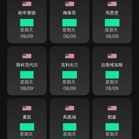
欧申赛德
梅泰里
韦恩堡
01:03
03:03
04:03
星期天
星期天
星期天
08/09
08/09
08/09
斯科茨代尔
克利夫兰
拉斯维加斯
01:03
04:03
01:03
星期天
星期天
星期天
08/09
08/09
08/09
夏延
凤凰城
图森
02:03
01:03
01:03
星期天
星期天
星期天