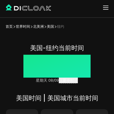
首页
世界时间
北美洲
美国
纽约
美国-纽约当前时间
04:03:29
星期天 08/09
（夏令时）
美国时间 | 美国城市当前时间