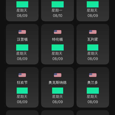
03:03
00:03
02:03
星期天
星期一
星期天
08/09
08/10
08/09
汉普顿
特伦顿
瓦列霍
04:03
04:03
01:03
星期天
星期天
星期天
08/09
08/09
08/09
狂欢节
奥克斯纳德
奥兰多
01:03
01:03
04:03
星期天
星期天
星期天
08/09
08/09
08/09