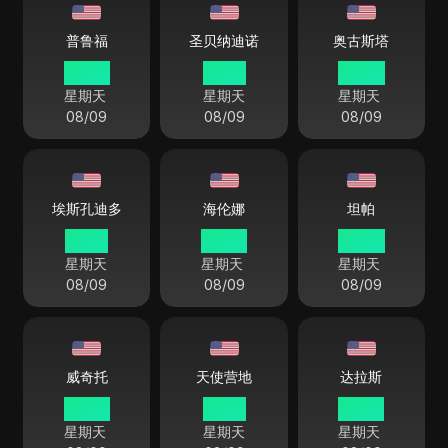
普鲁福
圣贝纳迪诺
奥古斯塔
02:03
01:03
04:03
星期天
星期天
星期天
08/09
08/09
08/09
埃斯孔迪多
海伦娜
坦帕
01:03
02:03
04:03
星期天
星期天
星期天
08/09
08/09
08/09
威奇托
天使营地
达拉斯
03:03
01:03
03:03
星期天
星期天
星期天