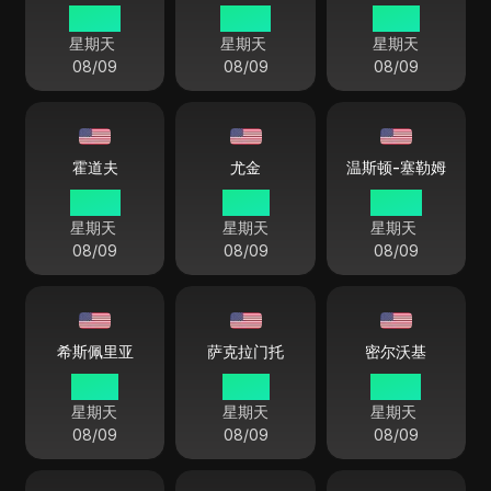
04:03
03:03
01:03
星期天
星期天
星期天
08/09
08/09
08/09
霍道夫
尤金
温斯顿-塞勒姆
03:03
01:03
04:03
星期天
星期天
星期天
08/09
08/09
08/09
希斯佩里亚
萨克拉门托
密尔沃基
01:03
01:03
03:03
星期天
星期天
星期天
08/09
08/09
08/09