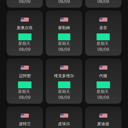
08/09
08/09
08/09
新奥尔良
塞勒姆
圣菲
03:03
01:03
02:03
星期天
星期天
星期天
08/09
08/09
08/09
迈阿密
维克多维尔
代顿
04:03
01:03
04:03
星期天
星期天
星期天
08/09
08/09
08/09
波特兰
皮埃尔
麦迪逊