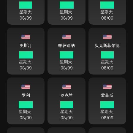
01:03
00:03
03:03
星期天
星期天
星期天
08/09
08/09
08/09
奥斯汀
帕萨迪纳
贝克斯菲尔德
03:03
03:03
01:03
星期天
星期天
星期天
08/09
08/09
08/09
罗利
奥克兰
孟菲斯
04:03
01:03
03:03
星期天
星期天
星期天
08/09
08/09
08/09