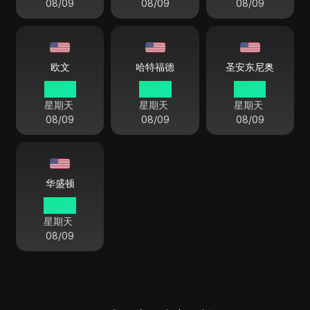
08/09
08/09
08/09
欧文
哈特福德
圣安东尼奥
03:03
04:03
03:03
星期天
星期天
星期天
08/09
08/09
08/09
华盛顿
04:03
星期天
08/09