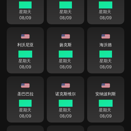
01:03
01:03
03:03
星期天
星期天
星期天
08/09
08/09
08/09
利沃尼亚
扬克斯
海沃德
04:03
04:03
01:03
星期天
星期天
星期天
08/09
08/09
08/09
圣巴巴拉
诺克斯维尔
安纳波利斯
01:03
04:03
04:03
星期天
星期天
星期天
08/09
08/09
08/09