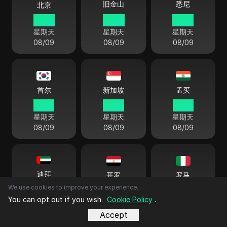
悉尼
旧金山
北京
16:03
01:03
19:03
星期天
星期天
星期天
08/09
08/09
08/09
首尔
新加坡
孟买
17:03
16:03
13:33
星期天
星期天
星期天
08/09
08/09
08/09
迪拜
开罗
罗马
We use cookies to improve your experience.
12:03
11:03
10:03
You can opt out if you wish.
Cookie Policy
.
星期天
星期天
星期天
08/09
08/09
08/09
Accept