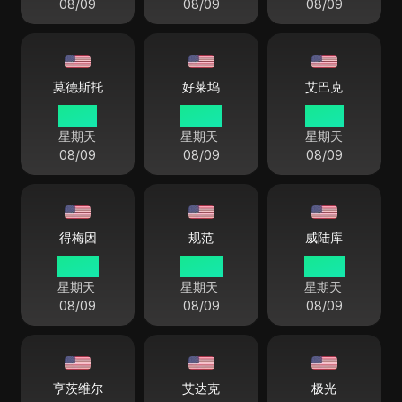
08/09
08/09
08/09
莫德斯托
好莱坞
艾巴克
01:03
02:03
01:03
星期天
星期天
星期天
08/09
08/09
08/09
得梅因
规范
威陆库
03:03
00:03
23:03
星期天
星期天
星期天
08/09
08/09
08/09
亨茨维尔
艾达克
极光