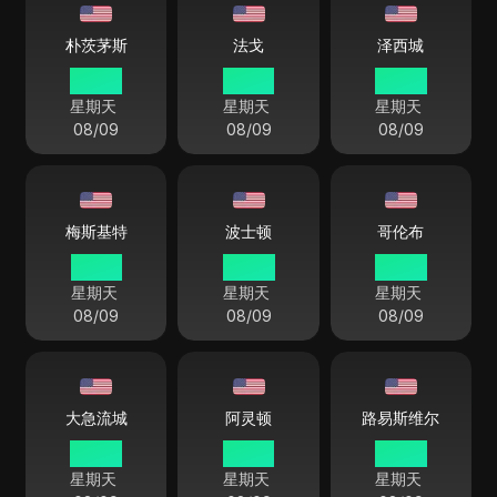
朴茨茅斯
法戈
泽西城
04:03
03:03
04:03
星期天
星期天
星期天
08/09
08/09
08/09
梅斯基特
波士顿
哥伦布
03:03
04:03
04:03
星期天
星期天
星期天
08/09
08/09
08/09
大急流城
阿灵顿
路易斯维尔
04:03
03:03
04:03
星期天
星期天
星期天