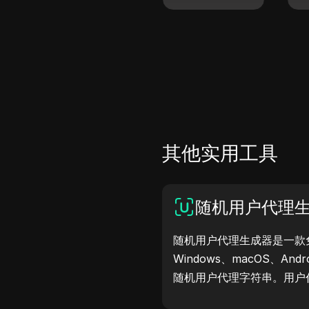
其他实用工具
随机用户代理
随机用户代理生成器是一款
Windows、macOS、Andr
随机用户代理字符串。用户
器信息，助力网站测试、兼