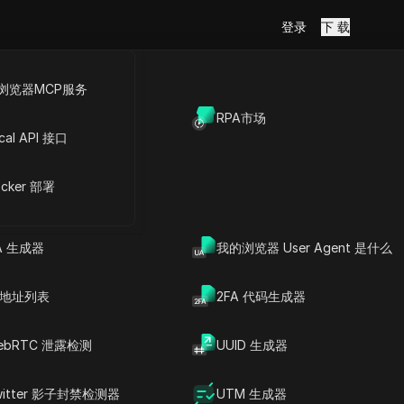
登录
下 载
浏览器MCP服务
放API
RPA市场
cal API 接口
cker 部署
A 生成器
我的浏览器 User Agent 是什么
P 地址列表
2FA 代码生成器
ebRTC 泄露检测
UUID 生成器
间
witter 影子封禁检测器
UTM 生成器