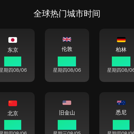
全球热门城市时间
伦敦
柏林
东京
15:45
07:45
08:45
星期四
08/06
星期四
08/06
星期四
08/0
悉尼
旧金山
北京
14:45
23:45
17:45
星期四
08/06
星期三
08/05
星期四
08/0