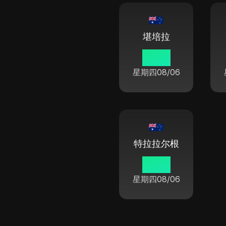
堪培拉
17:45
星期四
08/06
特拉拉尔根
17:45
星期四
08/06