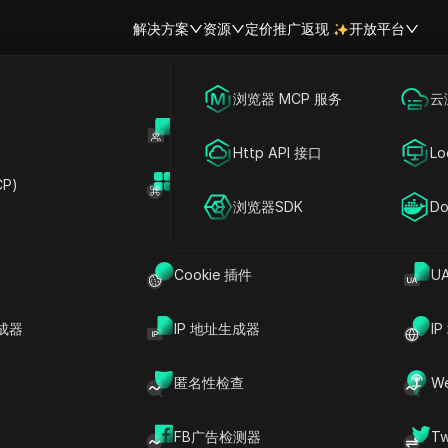
解决方案
资源
定价
推广返现
开放平台
跨境电商
海外社媒营销
浏览器 MCP 服务
云
利亚
悉尼
账号共享
开
澳大利亚-悉尼当前时间
联盟营销
广告投放
Http API 接口
Lo
P)
扩展市场
12
网络爬虫
账号共享
浏览器SDK
Do
9
3
Cookie 插件
U
6
成器
IP 地址生成器
I
17:45:26
匿名性检查
W
星期四 08/06
（夏令时）
澳大利亚时间 | 澳大利亚城市当前时
FB广告检测器
T