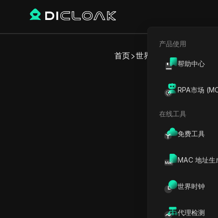
产品使用
首页
世界时间
大洋洲
澳大
帮助中心
RPA市场 (MC
在线工具
免费工具
MAC 地址生
世界时钟
代理检测