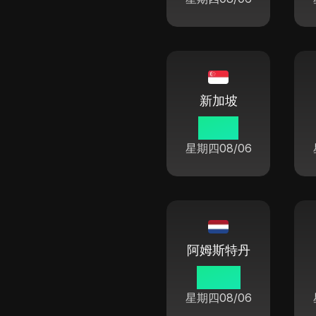
新加坡
14:45
星期四
08/06
阿姆斯特丹
08:45
星期四
08/06