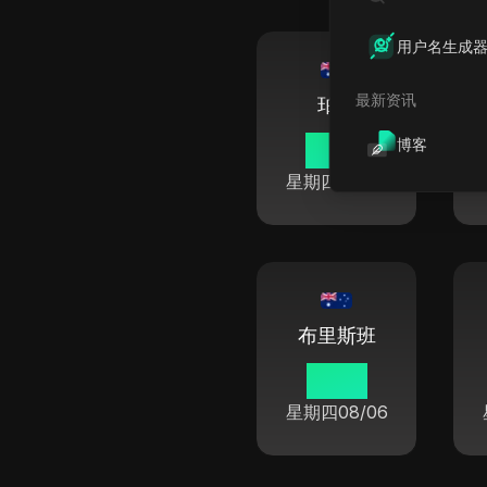
用户名生成
最新资讯
珀斯
博客
14:45
星期四
08/06
布里斯班
17:45
星期四
08/06