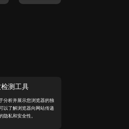
纹检测工具
于分析并展示您浏览器的独
可以了解浏览器向网站传递
的隐私和安全性。