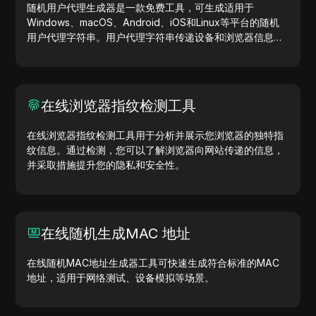
随机用户代理生成器是一款免费工具，可生成适用于
Windows、macOS、Android、iOS和Linux等平台的随机
用户代理字符串。用户代理字符串传递设备和浏览器信息，
助力网站测试、兼容性检查和开发优化。简化您的工作流
程，立即开始生成用户代理吧！
在线浏览器指纹检测工具
在线浏览器指纹检测工具用于分析并展示您浏览器的独特指
纹信息。通过检测，您可以了解浏览器向网站传递的信息，
并采取措施提升您的隐私和安全性。
在线随机生成MAC 地址
在线随机MAC地址生成器工具可快速生成符合标准的MAC
地址，适用于网络测试、设备模拟等场景。