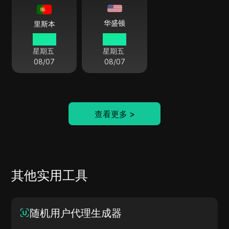
华盛顿
里斯本
08:50
03:50
星期五
星期五
08/07
08/07
查看更多
>
其他实用工具
随机用户代理生成器