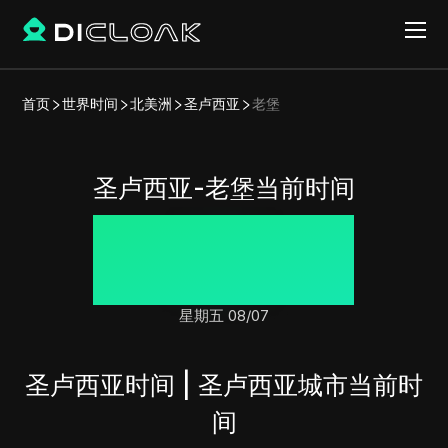
首页
世界时间
北美洲
圣卢西亚
老堡
圣卢西亚-老堡当前时间
03:50:06
星期五 08/07
圣卢西亚时间 | 圣卢西亚城市当前时
间