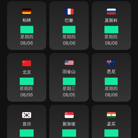
柏林
巴黎
莫斯科
01:56
01:56
02:56
星期四
星期四
星期四
08/06
08/06
08/06
悉尼
旧金山
北京
07:56
16:56
10:56
星期四
星期三
星期四
08/06
08/05
08/06
首尔
新加坡
孟买
08:56
07:56
05:26