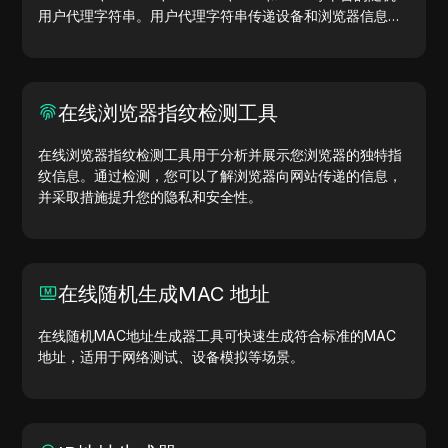
用户代理字符串。用户代理字符串传递设备和浏览器信息，
助力网站测试、兼容性检查和开发优化。简化您的工作流
程，立即开始生成用户代理吧！
在线浏览器指纹检测工具
在线浏览器指纹检测工具用于分析并展示您浏览器的独特指
纹信息。通过检测，您可以了解浏览器向网站传递的信息，
并采取措施提升您的隐私和安全性。
在线随机生成MAC 地址
在线随机MAC地址生成器工具可快速生成符合标准的MAC
地址，适用于网络测试、设备模拟等场景。