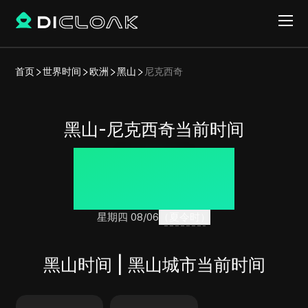
首页
世界时间
欧洲
黑山
尼克西奇
黑山-尼克西奇当前时间
01:56:14
星期四 08/06
（夏令时）
黑山时间 | 黑山城市当前时间