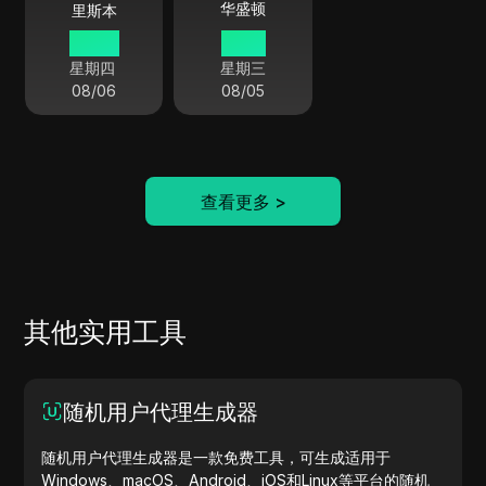
华盛顿
里斯本
00:56
19:56
星期四
星期三
08/06
08/05
查看更多
>
其他实用工具
随机用户代理生成器
随机用户代理生成器是一款免费工具，可生成适用于
Windows、macOS、Android、iOS和Linux等平台的随机