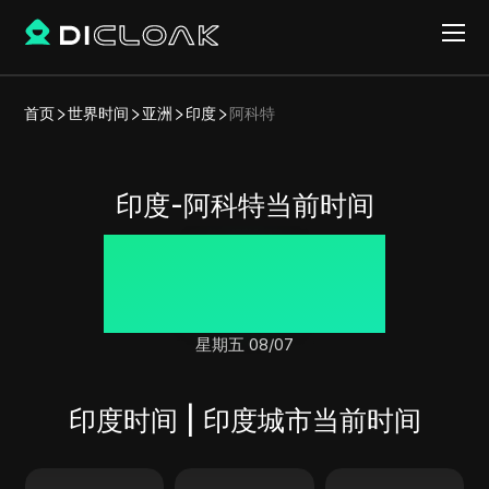
首页
世界时间
亚洲
印度
阿科特
印度-阿科特当前时间
02:25:27
星期五 08/07
印度时间 | 印度城市当前时间