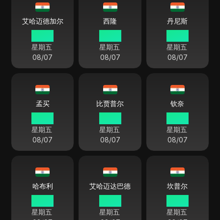
艾哈迈德加尔
西隆
丹尼斯
02 25
02 25
02 25
星期五
星期五
星期五
08/07
08/07
08/07
孟买
比贾普尔
钦奈
02 25
02 25
02 25
星期五
星期五
星期五
08/07
08/07
08/07
哈布利
艾哈迈达巴德
坎普尔
02 25
02 25
02 25
星期五
星期五
星期五