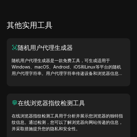
其他实用工具
随机用户代理生成器
随机用户代理生成器是一款免费工具，可生成适用于
Windows、macOS、Android、iOS和Linux等平台的随机
用户代理字符串。用户代理字符串传递设备和浏览器信息，
助力网站测试、兼容性检查和开发优化。简化您的工作流
程，立即开始生成用户代理吧！
在线浏览器指纹检测工具
在线浏览器指纹检测工具用于分析并展示您浏览器的独特指
纹信息。通过检测，您可以了解浏览器向网站传递的信息，
并采取措施提升您的隐私和安全性。