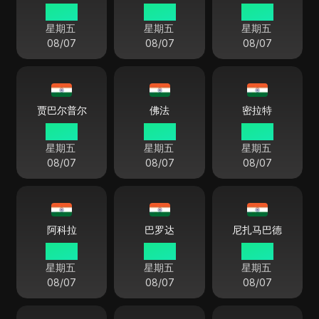
02 25
02 25
02 25
星期五
星期五
星期五
08/07
08/07
08/07
贾巴尔普尔
佛法
密拉特
02 25
02 25
02 25
星期五
星期五
星期五
08/07
08/07
08/07
阿科拉
巴罗达
尼扎马巴德
02 25
02 25
02 25
星期五
星期五
星期五
08/07
08/07
08/07