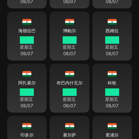
08/07
08/07
08/07
海德拉巴
博帕尔
西姆拉
02 25
02 25
02 25
星期五
星期五
星期五
08/07
08/07
08/07
阿扎索尔
布巴内什瓦尔
科钦
02 25
02 25
02 25
星期五
星期五
星期五
08/07
08/07
08/07
印多尔
塞尔萨
斋浦尔