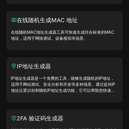
在线随机生成MAC 地址
在线随机MAC地址生成器工具可快速生成符合标准的MAC
地址，适用于网络测试、设备模拟等场景。
IP地址生成器
IP地址生成器是一个免费的工具，能够生成随机的IP地址，
适用于网站测试、安全分析和开发等多种场景。通过提供IP
地址位置识别和随机IP地址生成功能，它可以帮助您快速生
成IP地址，用于地理位置测试、隐私检查等。简化工作流
程，提升开发效率—立即生成IP地址！
2FA 验证码生成器