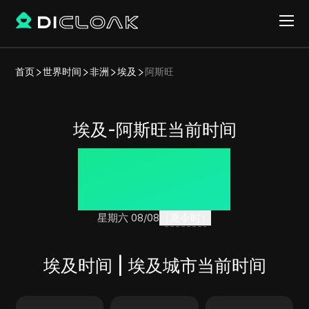
首页
世界时间
非洲
埃及
阿斯旺
埃及-阿斯旺当前时间
16:21:41
星期六 08/08
（夏令时）
埃及时间 | 埃及城市当前时间