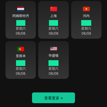
阿姆斯特丹
上海
河内
15:21
21:21
20:21
星期六
星期六
星期六
08/08
08/08
08/08
华盛顿
里斯本
14:21
09:21
星期六
星期六
08/08
08/08
查看更多
>