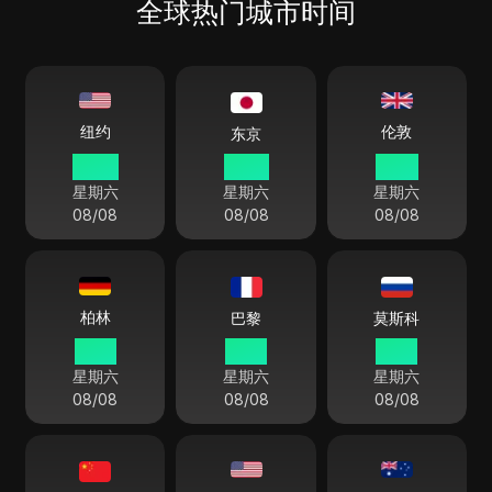
全球热门城市时间
伦敦
纽约
东京
09:21
22:21
14:21
星期六
星期六
星期六
08/08
08/08
08/08
柏林
巴黎
莫斯科
15:21
15:21
16:21
星期六
星期六
星期六
08/08
08/08
08/08