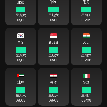
悉尼
旧金山
北京
21:21
06:21
00:21
星期六
星期六
星期天
08/08
08/08
08/09
首尔
新加坡
孟买
22:21
21:21
18:51
星期六
星期六
星期六
08/08
08/08
08/08
迪拜
开罗
罗马
17:21
16:21
15:21
星期六
星期六
星期六
08/08
08/08
08/08