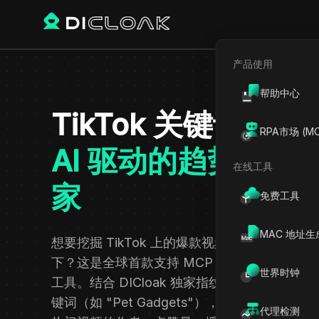
产品使用
帮助中心
TikTok 关键词视
RPA市场 (MC
AI 驱动的趋势洞察
在线工具
家
免费工具
MAC 地址生
想要挖掘 TikTok 上的爆款视频趋势，却苦于
下？这是全球首款支持 MCP 协议的 TikTok
世界时钟
工具。结合 DICloak 独家指纹混淆技术，您只需
键词（如 "Pet Gadgets"），即可模拟真人
代理检测