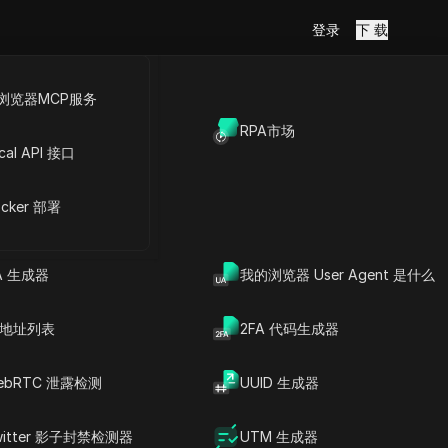
登录
下 载
浏览器MCP服务
放API
RPA市场
cal API 接口
cker 部署
A 生成器
我的浏览器 User Agent 是什么
P 地址列表
2FA 代码生成器
ebRTC 泄露检测
UUID 生成器
witter 影子封禁检测器
UTM 生成器