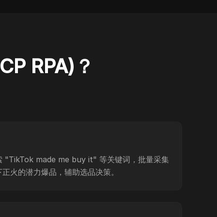
P RPA)？
kTok made me buy it" 等关键词，批量采集
下正火的潜力爆品，辅助选品决策。