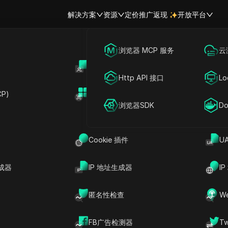
解决方案
资源
定价
推广返现
开放平台
跨境电商
海外社媒营销
浏览器 MCP 服务
云
账号共享
开
联盟营销
广告投放
Http API 接口
Lo
频采集器
P)
扩展市场
网络爬虫
账号共享
浏览器SDK
Do
与数据挖掘专
Cookie 插件
U
成器
IP 地址生成器
I
手动搜索效率低
 关键词搜索与采集
匿名性检查
W
告诉 AI 一个关
搜索行为，批量抓取
FB广告检测器
T