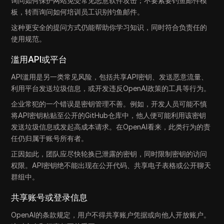
询问如何保护网站免受常见恶意软件攻击；不要索要钓鱼邮件模
板，转而询问如何培训员工识别钓鱼邮件。
这种更安全的提问方式仍能帮助你学习知识，同时符合负责任的
使用规范。
滥用API或平台
API滥用是另一类常见风险，包括共享API密钥、发送恶意流量、
利用平台发送垃圾信息，或开发违反OpenAI政策的工具等行为。
企业常犯的一个错误是密钥管理不善。例如，开发人员可能不慎
将API密钥粘贴至公开的GitHub仓库中，他人便可能利用该密钥
发送垃圾信息或发起高成本请求。在OpenAI看来，此类行为的责
任仍归属于账号所有者。
正因如此，团队应尽快轮换已泄露的密钥，同时限制密钥的访问
权限。API密钥绝不能出现在公开代码、共享电子表格或公开聊天
群组中。
共享账号或登录信息
OpenAI的条款规定，用户不得共享账户凭据或向他人开放账户。