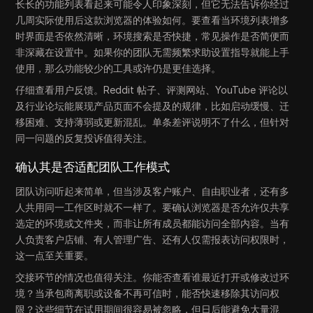
长长的功能列表看起来可能令人印象深刻，但它无法告诉你经过
几周实际使用后这款浏览器的体验如何。要查看当环境列表增多
时界面是否依然清晰，环境搜索是否快捷，常见操作是否简便而
非深藏在设置中。如果你的团队无需频繁求助设置指导就能上手
使用，那么功能较少的工具或许仍是更佳选择。
仔细查看用户反馈。Reddit 帖子、评测网站、YouTube 评论以
及行业论坛能展现产品页面不会提及的规律，比如启动缓慢、迁
移困难、支持薄弱或更新混乱。单条差评说明不了什么，但针对
同一问题的反复投诉值得关注。
确认其是否适配团队工作模式
团队访问听起来简单，但当涉及客户账户、自由职业者，还有多
人共用同一工作区时就不一样了。要确认浏览器是否允许仅共享
选定的环境或文件夹，而非让所有成员都能访问全部内容。当有
人负责客户店铺、有人管理广告、还有人仅需报表访问权限时，
这一点至关重要。
交接环节的情况也值得关注。你能否查看谁最近打开或修改过环
境？当承包商离职或设备不再可信时，能否快速移除其访问权
限？这些细节在试用期间很容易被忽略，但日后能避免大量混