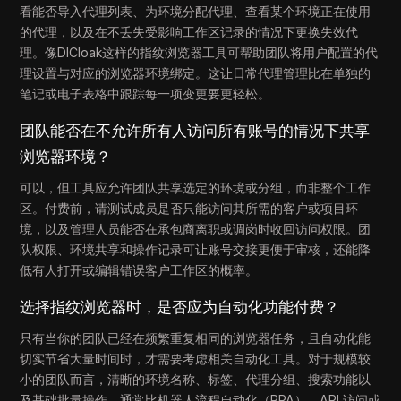
看能否导入代理列表、为环境分配代理、查看某个环境正在使用
的代理，以及在不丢失受影响工作区记录的情况下更换失效代
理。像DICloak这样的指纹浏览器工具可帮助团队将用户配置的代
理设置与对应的浏览器环境绑定。这让日常代理管理比在单独的
笔记或电子表格中跟踪每一项变更要更轻松。
团队能否在不允许所有人访问所有账号的情况下共享
浏览器环境？
可以，但工具应允许团队共享选定的环境或分组，而非整个工作
区。付费前，请测试成员是否只能访问其所需的客户或项目环
境，以及管理人员能否在承包商离职或调岗时收回访问权限。团
队权限、环境共享和操作记录可让账号交接更便于审核，还能降
低有人打开或编辑错误客户工作区的概率。
选择指纹浏览器时，是否应为自动化功能付费？
只有当你的团队已经在频繁重复相同的浏览器任务，且自动化能
切实节省大量时间时，才需要考虑相关自动化工具。对于规模较
小的团队而言，清晰的环境名称、标签、代理分组、搜索功能以
及基础批量操作，通常比机器人流程自动化（RPA）、API 访问或