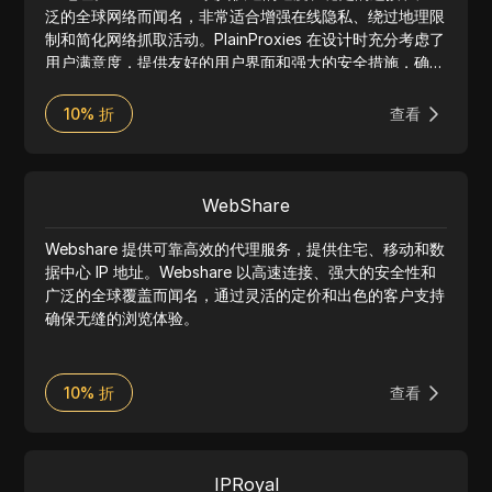
泛的全球网络而闻名，非常适合增强在线隐私、绕过地理限
制和简化网络抓取活动。PlainProxies 在设计时充分考虑了
用户满意度，提供友好的用户界面和强大的安全措施，确保
无缝且安全的浏览体验。无论是个人还是企业使用，
PlainProxies 多样化的 IP 池和卓越的客户支持使其成为代
10% 折
查看
理服务市场上值得信赖的选择。
WebShare
Webshare 提供可靠高效的代理服务，提供住宅、移动和数
据中心 IP 地址。Webshare 以高速连接、强大的安全性和
广泛的全球覆盖而闻名，通过灵活的定价和出色的客户支持
确保无缝的浏览体验。
10% 折
查看
IPRoyal