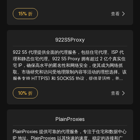
15% 折
查看
922S5Proxy
922 S5 代理提供全面的代理服务，包括住宅代理、ISP 代
理和静态住宅代理。922 S5 Proxy 拥有超过 2 亿个真实住
宅 IP，确保高水平的匿名性和网络安全，使其成为网络抓
取、市场研究和访问受地理限制内容等活动的理想选择。该
服务支持 HTTP(S) 和 SOCKS5 协议，提供灵活性，并易
于与各种工具和应用程序集成。922 S5 Proxy 以其可靠性
和广泛的 IP 池而闻名，为全球客户提供强大的性能和用户
10% 折
查看
友好的功能。
PlainProxies
PlainProxies 提供可靠的代理服务，专注于住宅和数据中心
IP 地址。PlainProxies 以其快速的速度、稳定的连接和广