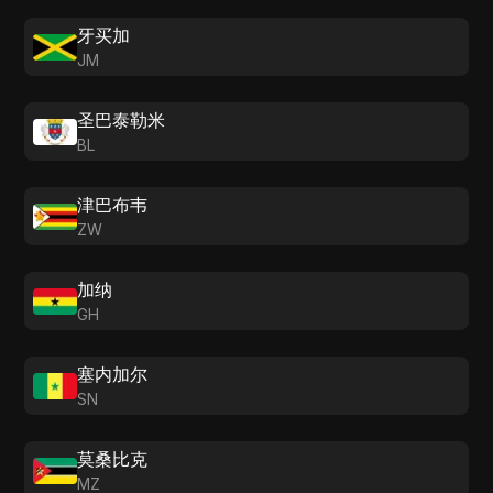
牙买加
JM
圣巴泰勒米
BL
津巴布韦
ZW
加纳
GH
塞内加尔
SN
莫桑比克
MZ