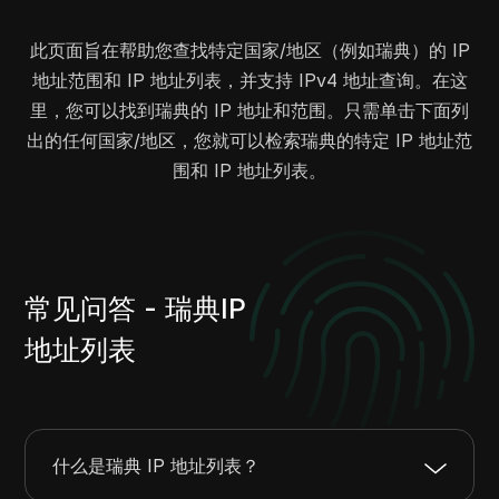
23.46.112.0
23.46.127.255
4096
2.57.244.0
2.57.247.255
1024
此页面旨在帮助您查找特定国家/地区（例如瑞典）的 IP
地址范围和 IP 地址列表，并支持 IPv4 地址查询。在这
2.58.0.0
2.58.3.255
1024
里，您可以找到瑞典的 IP 地址和范围。只需单击下面列
2.59.208.0
2.59.211.255
1024
出的任何国家/地区，您就可以检索瑞典的特定 IP 地址范
2.64.0.0
2.71.255.255
524288
围和 IP 地址列表。
2.248.0.0
2.255.247.255
522240
3.5.216.0
3.5.219.255
1024
4.165.0.0
4.166.255.255
131072
4.223.0.0
4.223.255.255
65536
4.225.0.0
4.225.255.255
65536
常见问答 - 瑞典IP
5.8.19.0
5.8.19.255
256
地址列表
5.22.232.0
5.22.237.255
1536
5.22.239.0
5.22.239.255
256
2.16.23.0
2.16.23.255
256
2.16.56.0
2.16.56.255
256
什么是瑞典 IP 地址列表？
2.16.68.0
2.16.69.255
512