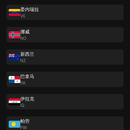
委内瑞拉
VE
挪威
NO
新西兰
NZ
巴拿马
PA
伊拉克
IQ
帕劳
PW