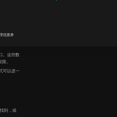
下载
用工具）协
理优惠券
全面的用户
口。这些数
权限。
式可以进一
中找到，或