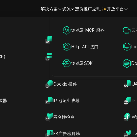
解决方案
资源
定价
推广返现
开放平台
跨境电商
海外社媒营销
浏览器 MCP 服务
云
账号共享
开
联盟营销
广告投放
Http API 接口
Lo
ebRTC 协议
P)
扩展市场
网络爬虫
账号共享
浏览器SDK
Do
过Web浏览器促进直接的点对点交互，无需插件或第三方软件。
直播流媒体和在线游戏等现代应用。
Cookie 插件
U
但它也使数字指纹识别过程变得复杂，给数字身份带来了重大挑战
成器
IP 地址生成器
I
特特征来识别和跟踪个体用户。
匿名性检查
W
而，它也引发了重大的隐私问题，因为可以在未获得相关个人明
FB广告检测器
T
些隐私问题，同时确保有效的用户参与。