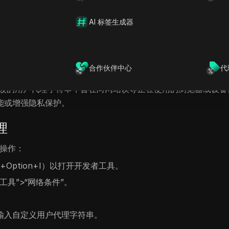
器
AI 标签生成器
其他各种隐藏或伪造用户身份的技术。这可能涉及IP地址欺骗、
合作伙伴中心
代
种虚构或修改的用户代理字符串，旨在向网站误导正在使用的浏览器或设
能或增强隐私保护。
理
骤操作：
Cmd+Option+I）以打开开发者工具。
具”>“网络条件”。
输入自定义用户代理字符串。