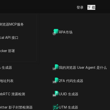
登录
下 载
浏览器MCP服务
放API
RPA市场
cal API 接口
文章内容
了解用户代理欺骗：全面概
cker 部署
述
了解用户欺骗：全面概述
了解欺骗用户代理：综合指
A 生成器
我的浏览器 User Agent 是什么
南
如何在 Chrome 中有效伪造
用户代理
P 地址列表
2FA 代码生成器
有效识别伪造的用户代理
器类型、操
识别欺骗的指标
理解“欺骗”一词及其起源
ebRTC 泄露检测
UUID 生成器
谁在使用欺骗技术？
DICloak防关联指纹浏览器-防止账
重要见解和要点
号封禁，安全管理多帐号
常见问题
witter 影子封禁检测器
UTM 生成器