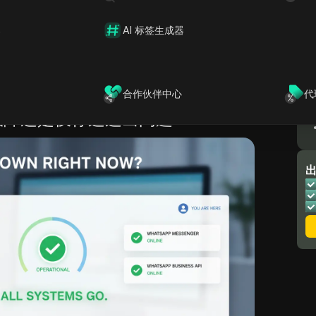
针对应用的专属修复方案。
骤：检查连接类型、测试其他应用、切换网络、重
器
AI 标签生成器
，以及检查常阻碍实时同步的手机设置。核心结论很简
似，但快速的故障排查加上简短的本地测试序列，
修复。先进行故障验证，再开展设备层面的检查。
合作伙伴中心
代
p故障还是仅你这边出问题？