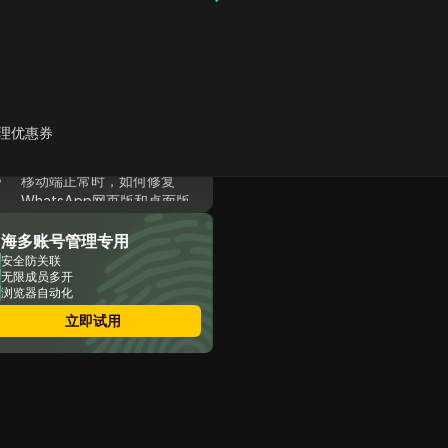
当前是WhatsApp故障还是
仅你这边出问题？
WhatsApp 无法使用时，最
初10分钟该做什么
为何WhatsApp能打开但消
息发送失败
理优惠券
会不会是你的账号问题而非
WhatsApp故障？
移动端正常时，如何修复
WhatsApp网页版和桌面版
故障
出海多账号管理专用
社交媒体团队如何减少多账
号场景下的“WhatsApp故
安全防关联
无限成员多开
障”误报
浏览器自动化
何时应向WhatsApp客服上
报问题？
立即试用
如何为下一次WhatsApp故
障做准备
常见问题