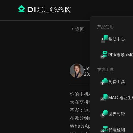
产品使用
返回
帮助中心
What
RPA市场 (MC
Jessica Wardell
在线工具
2026年5月
11
分钟 阅读
免费工具
你的手机显示一个灰色对勾长达
MAC 地址生
天在交接环节突然中断。如果
答案：这是全球性故障，还是
世界时钟
在数分钟内完成的清晰排查流程。
WhatsApp页面确认服务问
代理检测