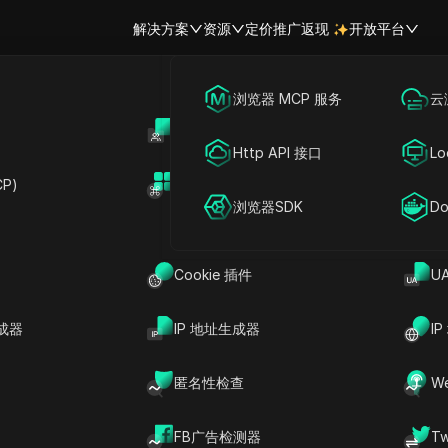
解决方案
资源
定价
推广返现
开放平台
跨境电商
海外社媒营销
浏览器 MCP 服务
云
账号共享
开
sApp故障？如何查询故障情况并
联盟营销
广告投放
Http API 接口
Lo
接问题
P)
扩展市场
网络爬虫
账号共享
浏览器SDK
Do
分享给
Cookie 插件
U
20分钟，WhatsApp网页版加载不出来，团队聊
成器
IP 地址生成器
I
你正在搜索
WhatsApp故障
，你需要快速得到一个
你的设备或网络出了问题。本指南为你提供一套可
匿名性检查
W
你将学会如何利用Downdetector的
题，通过
Meta状态页面
查看平台端事件，并从官方
FB广告检测器
T