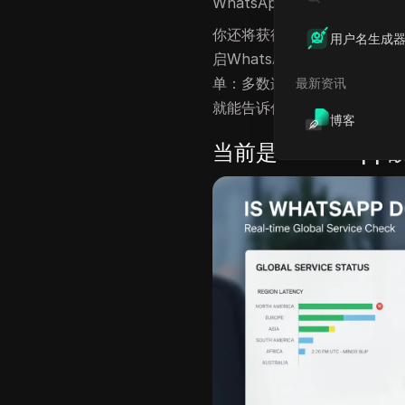
WhatsApp帮助中心获取
你还将获得一套实用的修复步
用户名生成
启WhatsApp、更新应用
单：多数连接故障初期表现相
最新资讯
就能告诉你是该等待还是立即
博客
当前是WhatsAp