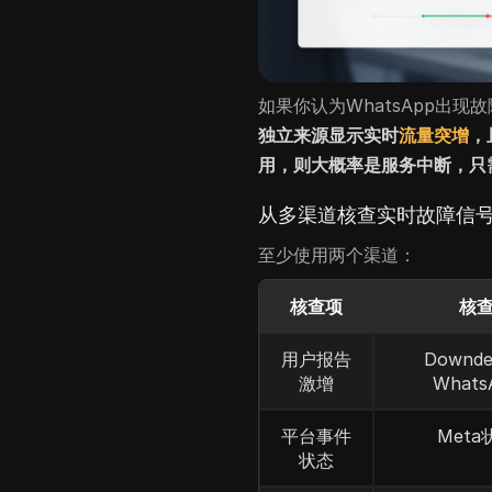
如果你认为WhatsApp出
独立来源显示实时
流量突增
，
用，则大概率是服务中断，只
从多渠道核查实时故障信
至少使用两个渠道：
核查项
核
用户报告
Downde
激增
What
平台事件
Met
状态