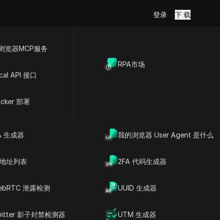
登录
下 载
浏览器MCP服务
放API
RPA市场
修复常见连
cal API 接口
cker 部署
Copy Link
A 生成器
我的浏览器 User Agent 是什么
P 地址列表
2FA 代码生成器
ebRTC 泄露检测
UUID 生成器
witter 影子封禁检测器
UTM 生成器
文章内容