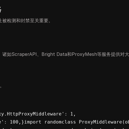
略
止被检测和封禁至关重要。
raperAPI、Bright Data和ProxyMesh等服务提供
换。
.HttpProxyMiddleware': 1,    
: 100,}import randomclass ProxyMiddleware(objec