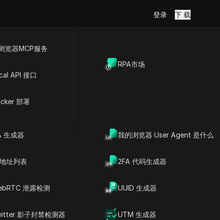
登录
下 载
浏览器MCP服务
放API
RPA市场
cal API 接口
文章内容
理解IP轮换：核心概念解析
IP轮换在在线活动中的重要
cker 部署
性
爬虫IP轮换的最佳频率
有效的IP地址轮换策略
A 生成器
我的浏览器 User Agent 是什么
掌握Python中的IP地址轮换
用于高效网络爬虫的动态IP
轮换策略
P 地址列表
2FA 代码生成器
用于高效网络爬虫的IP轮换
服务
ebRTC 泄露检测
UUID 生成器
重要见解
保持隐秘和
常见问题
DICloak防关联指纹浏览器-防止账
号封禁，安全管理多帐号
witter 影子封禁检测器
UTM 生成器