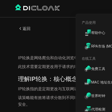
产品使用
返回
帮助中心
RPA市场 (MC
IP轮换是网络爬虫和自动化浏览中用于规避检测并降
在线工具
此技术需要定期更改用于请求的IP地址。以下是对I
免费工具
理解IP轮换：核心概念解析
MAC 地址生
IP轮换指的是定期更改与互联网请求相关联的IP地
世界时钟
该策略能有效将请求分散到不同IP地址，增加网站识别
安全。
代理检测