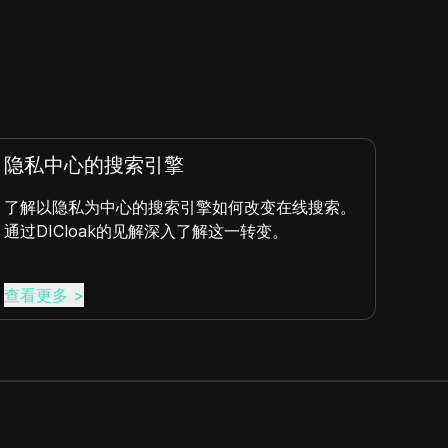
的搜索引擎
会话劫持
为中心的搜索引擎如何改变在线搜索。
会话劫持发生在
oak的见解深入了解这一转变。
控制一个活跃的会话
息。
查看更多
>