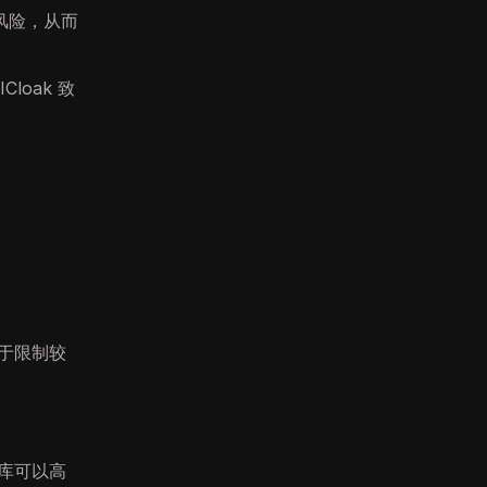
风险，从而
loak 致
对于限制较
 库可以高