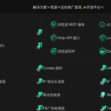
解决方案
资源
定价
推广返现
开放平台
跨境电商
海外社媒营销
浏览器 MCP 服务
云
账号共享
开
联盟营销
广告投放
Http API 接口
Lo
IP轮换
P)
扩展市场
网络爬虫
账号共享
浏览器SDK
Do
低被网站封禁风险的关键策略。
P轮换、其功能、重要性及有效实施方法的全面探讨。
Cookie 插件
U
成器
IP 地址生成器
I
址，或在达到指定请求数量后进行更改。
匿名性检查
W
和封禁爬虫或自动化工具的难度。DICloak确保您的在线活动
FB广告检测器
T