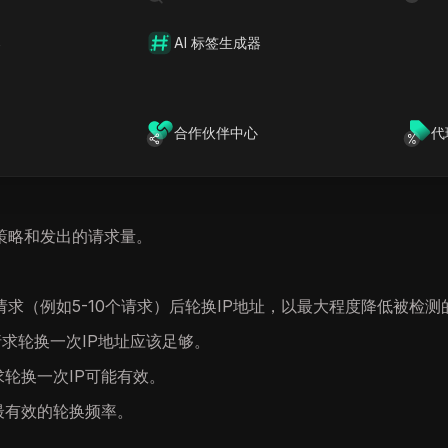
器
AI 标签生成器
请求的IP地址。这些被称为速率限制和IP封禁的系统，旨在防
后被封禁。利用IP轮换通过将请求分布到不同IP地址上，有助于
合作伙伴中心
代
策略和发出的请求量。
求（例如5-10个请求）后轮换IP地址，以最大程度降低被检测
请求轮换一次IP地址应该足够。
求轮换一次IP可能有效。
最有效的轮换频率。