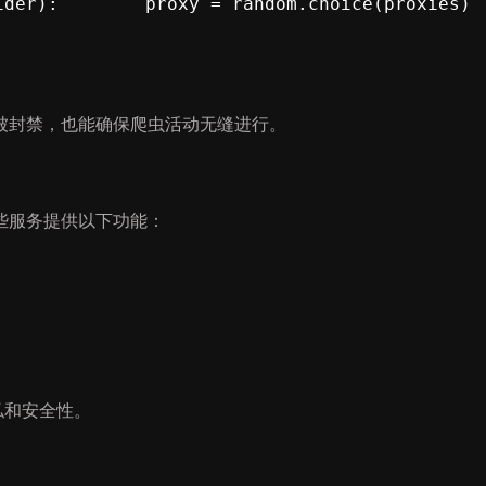
):        proxy = random.choice(proxies)        
被封禁，也能确保爬虫活动无缝进行。
这些服务提供以下功能：
。
私和安全性。