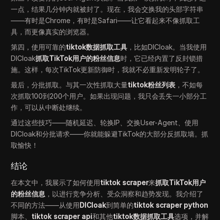
一点，结果几分钟内就被封了。现在，我会交换我的头部字符串
——有时是Chrome，有时是Safari——让它看起来不像抓取工
具，而更像真实的浏览器。
第四，使用可靠的
tiktok数据抓取工具
，比如DICloak。当我使用
DICloak
抓取TikTok用户的粉丝信息
时，它已经内置了反封锁措
施。这样，每次TikTok更新防御时，我就不必重新发明轮子了。
最后，分批抓取。与其一次性抓取大量
tiktok粉丝列表
，不如每
次抓取100到200个用户。如果出现问题，我只会丢失一小部分工
作，可以从中断处继续。
通过这些技巧——随机延迟、轮换IP、交换User-Agent、使用
DICloak和分批请求——你就能躲避TikTok的大部分反抓取墙。抓
取愉快！
结论
在本文中，我展示了如何使用
tiktok scraper
来
抓取TikTok用户
的粉丝信息
，以进行竞争分析、受众洞察和趋势发现。我介绍了
不同的方法——从使用
DICloak
到简单的
tiktok scraper python
脚本、
tiktok scraper api
和其他
tiktok数据抓取工具
选项，并解