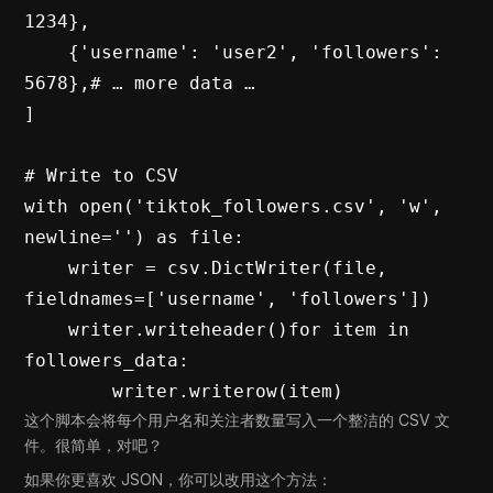
1234},

    {'username': 'user2', 'followers': 
5678},# … more data …

]

# Write to CSV

with open('tiktok_followers.csv', 'w', 
newline='') as file:

    writer = csv.DictWriter(file, 
fieldnames=['username', 'followers'])

    writer.writeheader()for item in 
followers_data:

        writer.writerow(item)
这个脚本会将每个用户名和关注者数量写入一个整洁的 CSV 文
件。很简单，对吧？
如果你更喜欢 JSON，你可以改用这个方法：