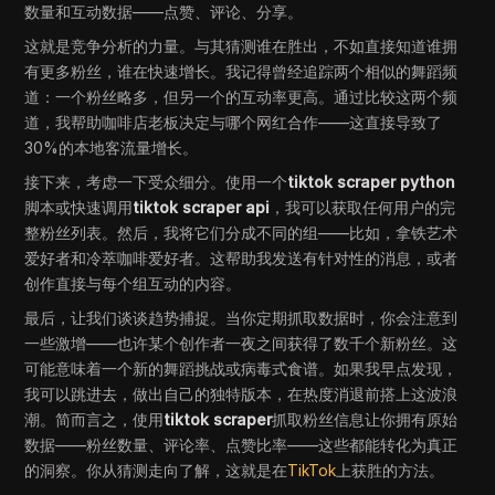
数量和互动数据——点赞、评论、分享。
这就是竞争分析的力量。与其猜测谁在胜出，不如直接知道谁拥
有更多粉丝，谁在快速增长。我记得曾经追踪两个相似的舞蹈频
道：一个粉丝略多，但另一个的互动率更高。通过比较这两个频
道，我帮助咖啡店老板决定与哪个网红合作——这直接导致了
30%的本地客流量增长。
接下来，考虑一下受众细分。使用一个
tiktok scraper python
脚本或快速调用
tiktok scraper api
，我可以获取任何用户的完
整粉丝列表。然后，我将它们分成不同的组——比如，拿铁艺术
爱好者和冷萃咖啡爱好者。这帮助我发送有针对性的消息，或者
创作直接与每个组互动的内容。
最后，让我们谈谈趋势捕捉。当你定期抓取数据时，你会注意到
一些激增——也许某个创作者一夜之间获得了数千个新粉丝。这
可能意味着一个新的舞蹈挑战或病毒式食谱。如果我早点发现，
我可以跳进去，做出自己的独特版本，在热度消退前搭上这波浪
潮。简而言之，使用
tiktok scraper
抓取粉丝信息让你拥有原始
数据——粉丝数量、评论率、点赞比率——这些都能转化为真正
的洞察。你从猜测走向了解，这就是在
TikTok
上获胜的方法。