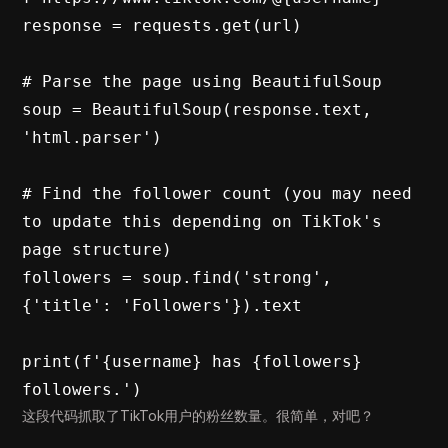
response = requests.get(url)

# Parse the page using BeautifulSoup

soup = BeautifulSoup(response.text, 
'html.parser')

# Find the follower count (you may need 
to update this depending on TikTok's 
page structure)

followers = soup.find('strong', 
{'title': 'Followers'}).text

print(f'{username} has {followers} 
followers.')
这段代码抓取了TikTok用户的粉丝数量。很简单，对吧？