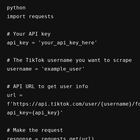
python

import requests

# Your API key

api_key = 'your_api_key_here'

# The TikTok username you want to scrape

username = 'example_user'

# API URL to get user info

url = 
f'https://api.tiktok.com/user/{username}/f
api_key={api_key}'

# Make the request

response = requests.get(url)
