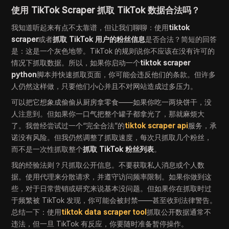
使用 TikTok Scraper 抓取 TikTok 数据合法吗？
我知道听起来有点不太靠谱，但让我们聊聊：使用
tiktok
scraper
或者
抓取 TikTok 用户的粉丝信息
是否合法？简短的回答
是：这是一个灰色地带。TikTok 的规则说你不应该在没有许可的
情况下抓取数据。所以，如果你启动一个
tiktok scraper
python
脚本并快速抓取页面，你可能会违反他们的条款。但许多
人仍然这样做，只要他们小心并且不对网站造成过多压力。
可以把它想象成偷偷从厨房拿零食——如果你吃一两块饼干，没
人注意到。但如果你一口气把整个罐子都拿光了，那就麻烦大
了。我曾经尝试过一个“完全合法”的
tiktok scraper api
服务，承
诺没有风险。但我仍然调整了抓取速度，每次只抓取几个粉丝，
而不是一次性抓取整个
抓取 TikTok 粉丝列表
。
我的经验法则？只抓取公开信息。不要获取私人消息或个人数
据。使用代理来分散请求，并遵守访问频率限制。如果你做到这
些，对于日常营销或研究来说基本没问题。但如果你在抓取时过
于频繁被 TikTok 发现，你可能会被封禁——甚至收到法律警告。
总结一下：使用
tiktok data scraper tool
抓取公开数据通常不
违法，但一旦 TikTok 有反应，你要随时准备暂停操作。