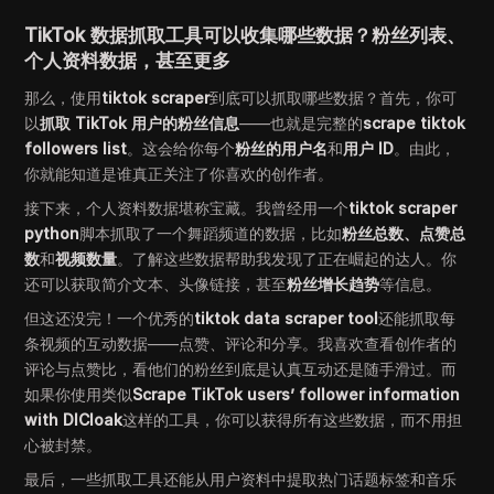
TikTok 数据抓取工具可以收集哪些数据？粉丝列表、
个人资料数据，甚至更多
那么，使用
tiktok scraper
到底可以抓取哪些数据？首先，你可
以
抓取 TikTok 用户的粉丝信息
——也就是完整的
scrape tiktok
followers list
。这会给你每个
粉丝的用户名
和
用户 ID
。由此，
你就能知道是谁真正关注了你喜欢的创作者。
接下来，个人资料数据堪称宝藏。我曾经用一个
tiktok scraper
python
脚本抓取了一个舞蹈频道的数据，比如
粉丝总数、点赞总
数
和
视频数量
。了解这些数据帮助我发现了正在崛起的达人。你
还可以获取简介文本、头像链接，甚至
粉丝增长趋势
等信息。
但这还没完！一个优秀的
tiktok data scraper tool
还能抓取每
条视频的互动数据——点赞、评论和分享。我喜欢查看创作者的
评论与点赞比，看他们的粉丝到底是认真互动还是随手滑过。而
如果你使用类似
Scrape TikTok users’ follower information
with DICloak
这样的工具，你可以获得所有这些数据，而不用担
心被封禁。
最后，一些抓取工具还能从用户资料中提取热门话题标签和音乐