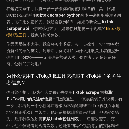
在这篇文章中，我将一步一步教你如何使用简单的工具—比如
DICloak或简单的
tiktok scraper python
脚本—来抓取关注者列
表，而不用头发掉光。我还会谈到API，如果你听说过
tiktok
scraper api
，你来对地方了。如果你只想要一个现成的
tiktok数
据抓取工具
，我也有相关建议。
你无需是技术大牛。我会将每个术语、每一步操作、每个命令都
拆解成简单的英文。到最后，你将明白为什么抓取关注者能提升
你的TikTok水平——无论你是营销人员、创作者，还是只是好
奇。让我们开始吧！
为什么使用TikTok抓取工具来抓取TikTok用户的关注
者信息？
你可能会想，“我为什么要费劲去使用
tiktok scraper
来
抓取
TikTok用户的关注者信息
？”让我通过一个真实的例子来说明。有
一次，我看到一个小咖啡店老板为不知道哪些TikTok视频在本地
地区真正受欢迎而苦恼。他只是根据观看量来猜测，但偶尔会错
失。后来我教他如何
抓取tiktok粉丝列表
，一切都改变了。突
然，他不仅能看到观看次数，还能看到每个视频背后的实际粉丝