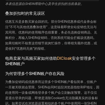
本表信息源自SHEIN帮助中心及学生折扣的当前条款。
叠加折扣时的常见误区
优惠互斥是多数买家会踩的坑。部分SHEIN优惠券或代金券会标
注“不可与其他优惠叠加使用”，这意味着即便全站促销也无法与
其同用。优惠码的使用顺序也很重要，务必先选购促销商品、兑
换积分，再输入SHEIN促销码，否则系统可能会拦截该优惠码。
如果结账时不核查这些细节就匆忙操作，你将错失额外优惠，或
是收到“优惠码无效”的报错。
电商卖家与高频买家如何借助
DICloak
安全管理多个
SHEIN账户
为何管理多个SHEIN账户存在风险
为叠加促销码或优惠券而运营多个SHEIN账户看似简单，但账户
一旦被关联就会受限。SHEIN会同时追踪浏览器指纹和IP地址，因
此使用同一设备或网络登录多个账户会立刻触发预警。这不仅仅
是退出登录的问题，即便是清除Cookie也无法隐藏真实的设备标
识。如果尝试在浏览器设置相似的多个账户中使用同一张SHEIN