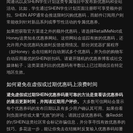
闻通讯以及SHEIN学生计划这类专属项目中发布新优惠码和全站
活动。比如，学生通过SHEIN学生计划页面注册即可享受额外折
扣。SHEIN APP通常会推送限时闪购优惠码，而邮件订阅用户则
常能收到针对新品系列或季节性活动的专属优惠券。
如果想获取官方渠道之外的额外优惠码，请选择RetailMeNot或
Honey这类知名优惠券网站。这些网站会追踪有效的优惠码，还
允许用户在优惠码失效时反馈使用情况。部分浏览器扩展程序
（如Honey）会在结账时自动测试多个优惠码，并为你的购物车
自动应用最优的SHEIN折扣码。请避开随机的优惠券博客或社交
媒体帖子，这类渠道列出的优惠码有半数以上已过期或仅在特定
地区生效。
如何避免在虚假或过期优惠码上浪费时间
避免虚假或过期SHEIN优惠券码最可靠的方法是查看该优惠券码
的最后更新时间，并阅读近期用户评价。
大多数可信网站会显示
每个优惠券码的发布日期以及有多少用户确认其可用。如果你看
到负面评价或大量“无效”的评论，请跳过该优惠券码。像Reddit
的r/SHEIN这类社区常会标记诈骗信息，并分享寻找有效优惠券的
技巧。多花这一步，能让你免去在结账时反复输入优惠券码却屡