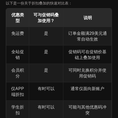
以下是一份关于折扣叠加的快速对比表：
优惠类
可与促销码叠
说明
型
加使用？
免运费
是
订单金额满29美元通
常自动生效
全站促
是
促销码可在促销价基
销
础上叠加使用
会员积
是
可同时兑换积分并使
分
用促销码
仅APP
有时可以
通常仅面向新账户
端折扣
学生折
有时可以
可能与其他优惠码冲
扣
突