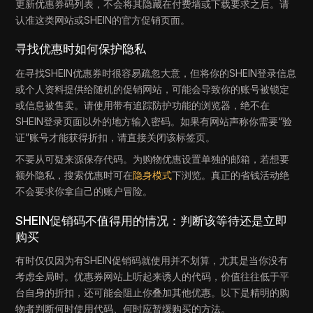
更新优惠券码列表，不会将其隐藏在付费墙或下载要求之后。请
认准这类网站或SHEIN的官方促销页面。
寻找优惠时如何保护隐私
在寻找SHEIN优惠券时很容易疏忽大意，但将你的SHEIN登录信息
或个人资料提供给随机的促销网站，可能会导致你的账号被锁定
或信息被售卖。请使用带有追踪防护功能的浏览器，绝不在
SHEIN登录页面以外的地方输入密码。如果有网站声称你需要“验
证”账号才能获得折扣，请直接关闭该标签页。
不要从可疑来源保存代码。为购物优惠设置单独的邮箱，若想要
额外隐私，搜索优惠时可在
隐身模式
下浏览。真正的省钱活动绝
不会要求你拿自己的账户冒险。
SHEIN促销码不值得用的情况：判断该等待还是立即
购买
有时仅仅因为有SHEIN促销码就使用并不划算，尤其是当你没有
考虑全局时。优惠券网站上听起来诱人的代码，价值往往低于平
台自身的折扣，还可能会阻止你叠加其他优惠。以下是精明的购
物者判断何时使用代码、何时应暂缓购买的方法。