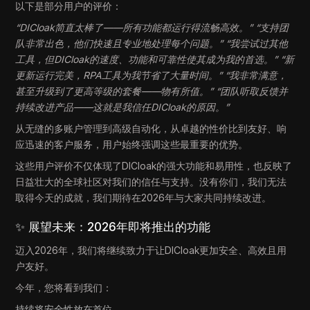
以下是部分用户的评价：
“DICloak简直太棒了——所有功能都运行得流畅高效。” “支持团
队非常出色，他们快速且专业地处理每个问题。” “我尝试过其他
工具，但DICloak的速度、功能和可靠性使其成为我的首选。” “新
更新运行完美，RPA工具为我节省了大量时间。” “我非常满意，
甚至升级到了更高等级的套餐——物有所值。” “团队听取反馈并
持续改进产品——这就是我信任DICloak的原因。”
从无缝的多账户管理到高级自动化，从卓越的性价比到友好、响
应迅速的客户服务，用户始终强调这些最重要的优势。
这些用户评价不仅体现了DICloak的强大功能和易用性，也反映了
日益壮大的全球社区对我们的信任与支持。没有你们，我们无法
取得今天的成就，我们期待在2026年与大家共同持续改进。
✨ 展望未来：2026年即将推出的功能
迈入2026年，我们将继续致力于让DICloak更加安全、高效且用
户友好。
今年，您将看到我们：
持续将安全性放在首位