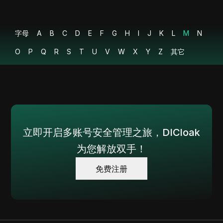
速指南教程
Money Dogs Telegram 空投 - Money Dogs 提
11
字母
A
现和上市（不要忽视这个项目）
B
C
D
E
F
G
H
I
J
K
L
M
N
O
P
Q
R
S
T
U
V
W
X
Y
Z
其它
12
MIYAIP 全面概述：您的首选代理服务提供商
MangoProxy 综合指南以及如何将其与 Dicloak
13
集成
14
MAC 地址：它是什么以及为什么它很重要？
立即开启多账号安全管理之旅，DICloak
为您解放双手！
免费注册