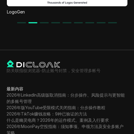
In
LogoGen
防关联指纹浏览器-防止账号封禁，安全管理多帐号
最新内容
2026年LinkedIn高级版取消指南：分步操作、风险提示与更智能
的多账号管理
2026年版YouTube受限模式关闭指南：分步操作教程
2026年TikTok赚钱攻略：9种已验证的方法
什么是幽灵电商？2026年的运作模式、案例及入行要求
2026年MoonPay空投指南：须知事项、申领方法及安全多账户
策略