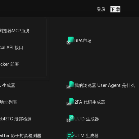
登录
下 载
浏览器MCP服务
放API
RPA市场
cal API 接口
cker 部署
A 生成器
我的浏览器 User Agent 是什么
P 地址列表
2FA 代码生成器
ebRTC 泄露检测
UUID 生成器
witter 影子封禁检测器
UTM 生成器