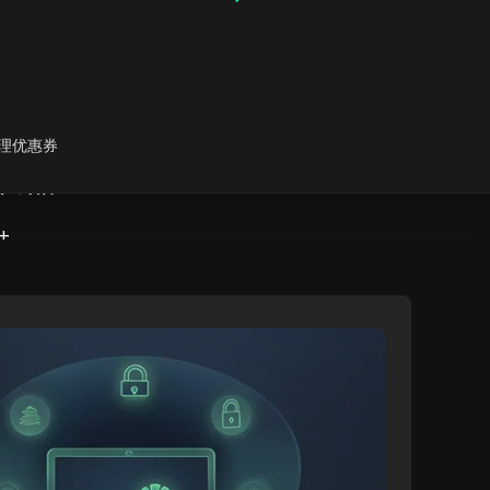
理优惠券
取器 RPA
+