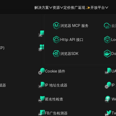
解决方案
资源
定价
推广返现
开放平台
跨境电商
海外社媒营销
浏览器 MCP 服务
云
账号共享
开
YouTube 字幕抓取器
联盟营销
广告投放
Http API 接口
Lo
P)
扩展市场
网络爬虫
账号共享
浏览器SDK
Do
器 RPA？
Cookie 插件
U
在自动提取 YouTube 视频的转录文本，使用户更容易以
A 解决方案，它提供了一种高效的方法来简化从视频中收
成器
IP 地址生成器
I
转录文本保存到下载文件夹、用户友好的操作，设置要
集成在 DICloak 反检测浏览器中。该工具不仅提高
匿名性检查
W
FB广告检测器
T
户友好的界面