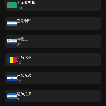
土库曼斯坦
TM
塞拉利昂
SL
乌拉圭
UY
罗马尼亚
RO
萨尔瓦多
SV
尼加拉瓜
NI