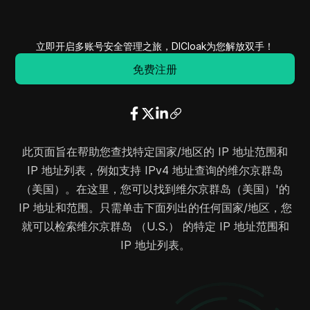
142.147.102.0
142.147.103.255
512
157.167.126.0
157.167.126.255
256
立即开启多账号安全管理之旅，DICloak为您解放双手！
172.84.192.0
172.84.255.255
16384
172.102.224.0
172.102.227.255
1024
免费注册
162.247.24.0
162.247.31.255
2048
162.253.168.0
162.253.171.255
1024
192.102.82.0
192.102.82.255
256
192.65.170.0
192.65.170.255
256
此页面旨在帮助您查找特定国家/地区的 IP 地址范围和
192.81.72.0
192.81.73.255
512
IP 地址列表，例如支持 IPv4 地址查询的维尔京群岛
198.36.28.0
198.36.31.255
1024
（美国）。在这里，您可以找到维尔京群岛（美国）'的
204.8.64.0
204.8.67.255
1024
IP 地址和范围。只需单击下面列出的任何国家/地区，您
204.11.152.0
204.11.156.255
1280
就可以检索维尔京群岛 （U.S.） 的特定 IP 地址范围和
204.11.158.0
204.11.159.255
512
IP 地址列表。
208.49.176.0
208.49.176.255
256
208.49.194.0
208.49.194.255
256
208.50.124.0
208.50.124.255
256