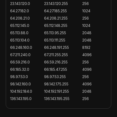
23.143.120.0
23.143.120.255
256
64.27.182.0
64.27.185.255
1024
64.208.21.0
64.208.21.255
256
65.112.145.0
65.112.148.255
1024
65.113.88.0
65.113.95.255
2048
65.113.104.0
65.113.111.255
2048
66.248.160.0
66.248.191.255
8192
67.211.240.0
67.211.255.255
4096
66.59.216.0
66.59.216.255
256
66.185.32.0
66.185.47.255
4096
98.97.53.0
98.97.53.255
256
98.142.160.0
98.142.175.255
4096
104.192.184.0
104.192.191.255
2048
136.143.195.0
136.143.195.255
256
132.147.224.0
132.147.239.255
4096
146.226.0.0
146.226.255.255
65536