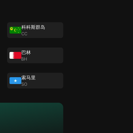
科科斯群岛
CC
巴林
BH
索马里
SO