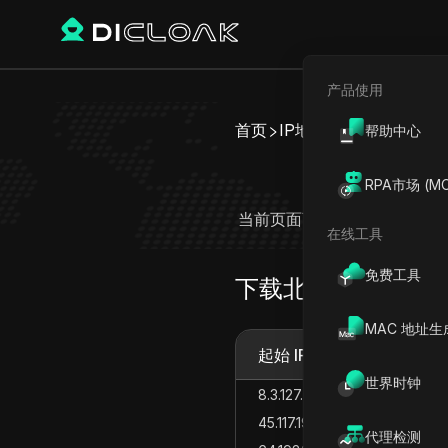
产品使用
首页
IP地址列表
北马里亚纳
帮助中心
北
RPA市场 (MC
当前页面可查看北马里亚纳群岛(
在线工具
和复制每
免费工具
下载北马里亚纳群
MAC 地址生
起始 IP 地址
世界时钟
8.3.127.0
45.117.196.0
代理检测