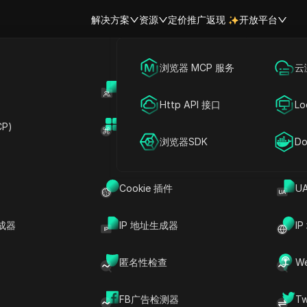
解决方案
资源
定价
推广返现
开放平台
跨境电商
海外社媒营销
浏览器 MCP 服务
云
群岛IP地址列表
账号共享
开
联盟营销
广告投放
Http API 接口
Lo
马里亚纳群岛 (MP) - IP地址列表/
P)
扩展市场
网络爬虫
账号共享
浏览器SDK
Do
MP)的IP信息，包括完整的北马里亚纳群岛IP地址列表和IP地
个地址范围，并知晓其数量。北马里亚纳群岛一共拥有 16384 个
Cookie 插件
U
岛地址列表于：
JSON
成器
IP 地址生成器
I
结束 IP 地址
数量
匿名性检查
W
8.3.127.255
256
45.117.199.255
1024
FB广告检测器
T