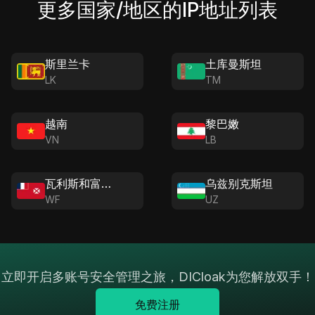
更多国家/地区的IP地址列表
斯里兰卡
土库曼斯坦
LK
TM
越南
黎巴嫩
VN
LB
瓦利斯和富图纳
乌兹别克斯坦
WF
UZ
立即开启多账号安全管理之旅，DICloak为您解放双手！
免费注册