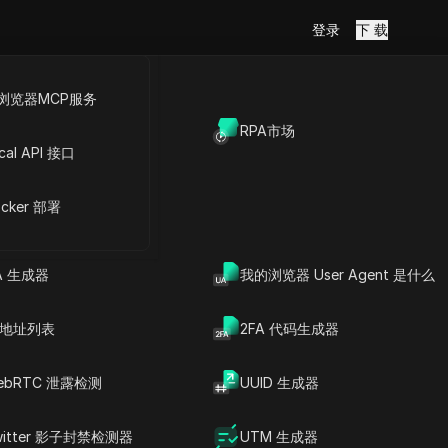
登录
下 载
浏览器MCP服务
放API
RPA市场
cal API 接口
范围
cker 部署
址范围(IPv4地址)。您可获取
IP地址。
A 生成器
我的浏览器 User Agent 是什么
Download
P 地址列表
2FA 代码生成器
ebRTC 泄露检测
UUID 生成器
witter 影子封禁检测器
UTM 生成器