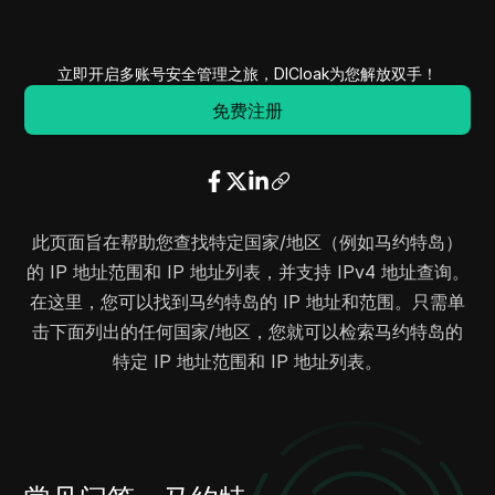
164.160.70.0
164.160.71.255
512
193.248.116.0
193.248.119.255
1024
立即开启多账号安全管理之旅，DICloak为您解放双手！
209.198.157.0
209.198.157.255
256
免费注册
此页面旨在帮助您查找特定国家/地区（例如马约特岛）
的 IP 地址范围和 IP 地址列表，并支持 IPv4 地址查询。
在这里，您可以找到马约特岛的 IP 地址和范围。只需单
击下面列出的任何国家/地区，您就可以检索马约特岛的
特定 IP 地址范围和 IP 地址列表。