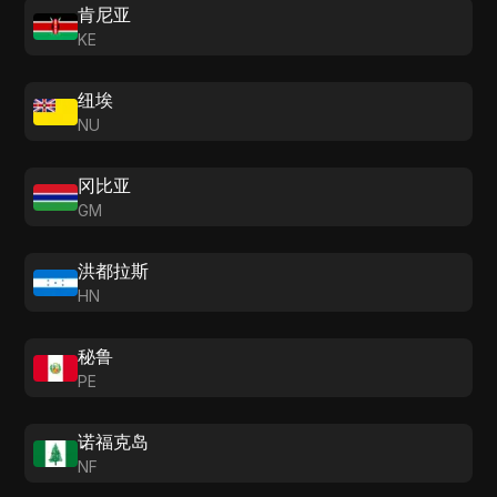
肯尼亚
KE
纽埃
NU
冈比亚
GM
洪都拉斯
HN
秘鲁
PE
诺福克岛
NF