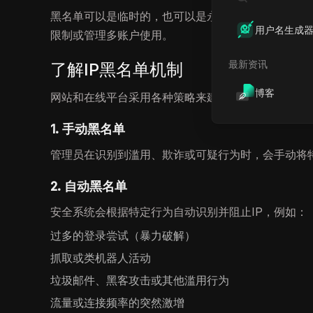
黑名单可以是临时的，也可以是永久的，具有多种用途
用户名生成
限制或管理多账户使用。
最新资讯
了解IP黑名单机制
博客
网站和在线平台采用各种策略来建立和执行黑名单：
1. 手动黑名单
管理员在识别到滥用、欺诈或可疑行为时，会手动将特定
2. 自动黑名单
安全系统会根据特定行为自动识别并阻止IP，例如：
过多的登录尝试（暴力破解）
抓取或类机器人活动
垃圾邮件、黑客攻击或其他滥用行为
流量或连接频率的突然激增