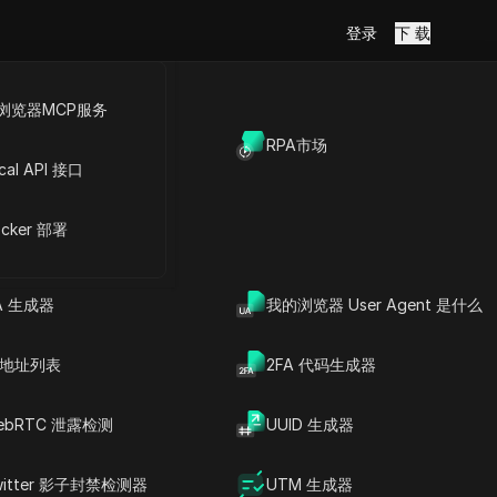
登录
下 载
浏览器MCP服务
放API
RPA市场
cal API 接口
文章内容
了解IP黑名单：全面概述
cker 部署
了解IP黑名单机制
——网站用
IP黑名单的重要性解析
IP封禁与其他拦截技术的比
A 生成器
我的浏览器 User Agent 是什么
较
多个账户或
防止IP黑名单的策略
IP黑名单与高级反检测浏览
P 地址列表
2FA 代码生成器
器
核心见解
常见问题
ebRTC 泄露检测
UUID 生成器
地址的任何
DICloak防关联指纹浏览器-防止账
号封禁，安全管理多帐号
witter 影子封禁检测器
UTM 生成器