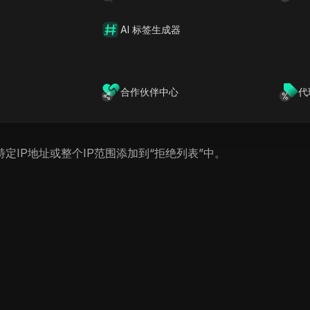
，包括阻止垃圾邮件发送者、缓解DDoS攻击、防止欺诈活动
器
AI 标签生成器
合作伙伴中心
代
IP地址或整个IP范围添加到“拒绝列表”中。