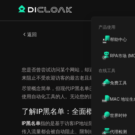
产品使用
返回
帮助中心
RPA市场 (MC
您是否曾尝试访问某个网站，却遇到“访问被拒绝”或“
在线工具
来阻止不受欢迎访客的最古老且最普遍的方法之一。
免费工具
尽管概念简单，但现代IP黑名单已演变为一种高度
使用自动化工具的人。无论您的目标是保护隐私还是管
MAC 地址生
了解IP黑名单：全面概述
世界时钟
IP黑名单
指的是基于访客IP地址限制对网站、服务器
传入流量都会被自动阻止、限制或标记以进行进一步
代理检测