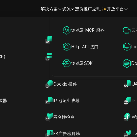
解决方案
资源
定价
推广返现
开放平台
跨境电商
海外社媒营销
浏览器 MCP 服务
云
账号共享
开
联盟营销
广告投放
Http API 接口
Lo
IP 黑名单
P)
扩展市场
网络爬虫
账号共享
浏览器SDK
Do
您的IP已被封禁”之类的消息？这种体验表明您遇到了
IP黑名单
Cookie 插件
U
复杂的做法，不仅影响个人，还影响企业、营销人员以及任何管理
理大型网络项目，深入了解IP黑名单都至关重要。
成器
IP 地址生成器
I
匿名性检查
W
或在线服务访问的做法。当某个IP地址被列入黑名单时，来自该
检查。
FB广告检测器
T