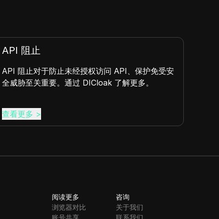
API 阻止
指
API 阻止对于防止未经授权访问 API、保护免受安
指纹
全威胁至关重要。通过 DICloak 了解更多。
符，
查看更多
>
查看
阅读更多
咨询
浏览器对比
关于我们
账号共享
联系我们