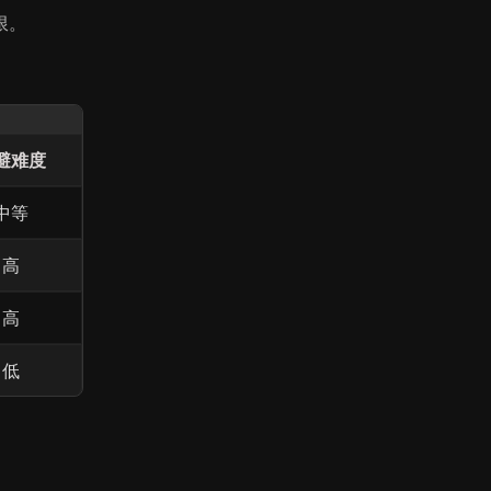
限。
避难度
中等
高
高
低