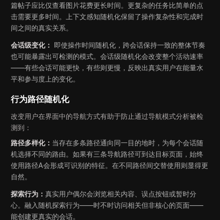
篇帖子应比仅查看图片花费更长时间。更复杂的任务比简单的点
击需要更多时间。上下文感知随机化保留了操作复杂性和完成时
间之间的真实关系。
会话级变化：
即使操作时间随机化，跨会话保持一致的整体节奏
也可能暴露出可检测的模式。会话级随机化会改变整个活动速率
——有些会话可能更快，有些则更慢，反映出真实用户在能量水
平和参与度上的变化。
行为路径随机化
改变用户在界面中的导航方式有助于防止通过导航模式分析被检
测到：
路径多样化：
当存在多条路径通向同一目的地时，为每个会话随
机选择不同的路由。如果有三条导航路径可到达目标页面，始终
使用路径A会形成可识别的特征。在不同路径间交替使用则显得更
自然。
探索行为：
真实用户偶尔会浏览相关内容、误点按钮或暂时分
心。融入随机探索行为——时不时访问相关但非核心的页面——
能创建更真实的会话。