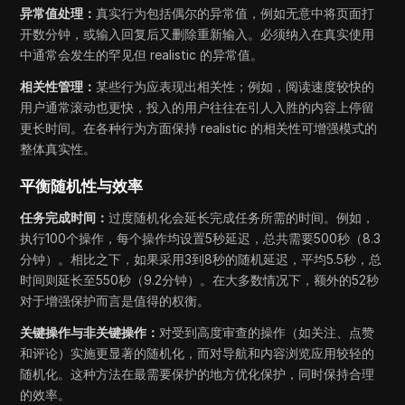
异常值处理：
真实行为包括偶尔的异常值，例如无意中将页面打
开数分钟，或输入回复后又删除重新输入。必须纳入在真实使用
中通常会发生的罕见但 realistic 的异常值。
相关性管理：
某些行为应表现出相关性；例如，阅读速度较快的
用户通常滚动也更快，投入的用户往往在引人入胜的内容上停留
更长时间。在各种行为方面保持 realistic 的相关性可增强模式的
整体真实性。
平衡随机性与效率
任务完成时间：
过度随机化会延长完成任务所需的时间。例如，
执行100个操作，每个操作均设置5秒延迟，总共需要500秒（8.3
分钟）。相比之下，如果采用3到8秒的随机延迟，平均5.5秒，总
时间则延长至550秒（9.2分钟）。在大多数情况下，额外的52秒
对于增强保护而言是值得的权衡。
关键操作与非关键操作：
对受到高度审查的操作（如关注、点赞
和评论）实施更显著的随机化，而对导航和内容浏览应用较轻的
随机化。这种方法在最需要保护的地方优化保护，同时保持合理
的效率。