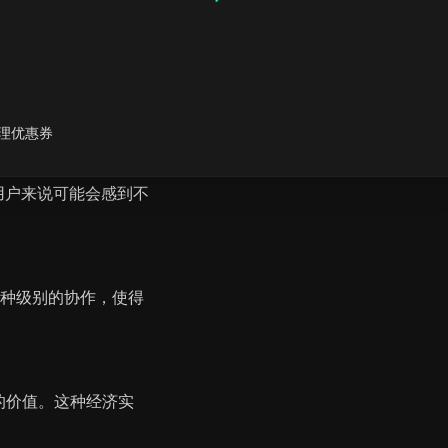
顾
data.t55
data.t6
y 的自动化功能可能较为
理优惠券
新用户来说可能会感到不
乏这种级别的协作，使得
好的价值。这种经济实