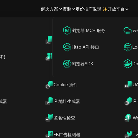
解决方案
资源
定价
推广返现
开放平台
跨境电商
海外社媒营销
浏览器 MCP 服务
云
DICloak vs. Identory
账号共享
开
联盟营销
广告投放
Http API 接口
Lo
2025年最佳 Identory 替代方案
P)
扩展市场
网络爬虫
账号共享
浏览器SDK
Do
 Identory 类似的功能，但设置更直观，价格更实惠，是注
Cookie 插件
U
成器
IP 地址生成器
I
的 Identory 替代方案
匿名性检查
W
，能够隔离每个浏览器配置文件。与使用标准保护措施的Identory
FB广告检测器
T