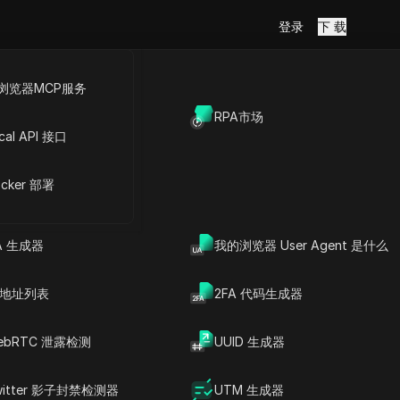
登录
下 载
浏览器MCP服务
放API
RPA市场
cal API 接口
cker 部署
重成本的用户的理想选择。
A 生成器
我的浏览器 User Agent 是什么
P 地址列表
2FA 代码生成器
文章内容
为什么 DICloak 防检测浏
ebRTC 泄露检测
UUID 生成器
览器是最佳的 Identory
替代方案
不同，DICloak的
DICloak vs. Identory 回
witter 影子封禁检测器
UTM 生成器