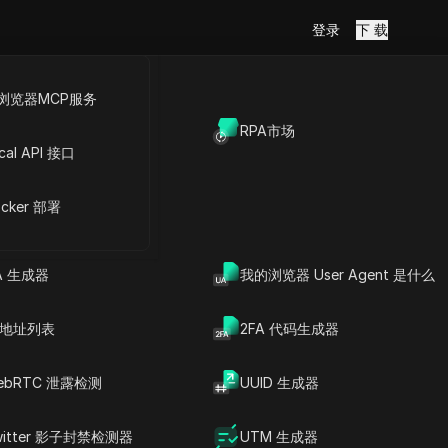
登录
下 载
浏览器MCP服务
放API
RPA市场
网站和应用的
cal API 接口
cker 部署
Copy Link
A 生成器
我的浏览器 User Agent 是什么
P 地址列表
2FA 代码生成器
ebRTC 泄露检测
UUID 生成器
witter 影子封禁检测器
UTM 生成器
文章内容