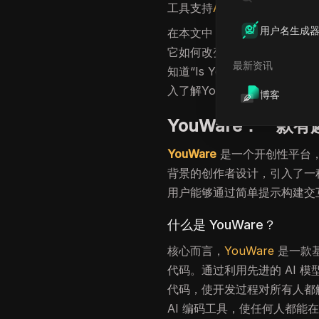
工具支持
AI编码助手
，让用户
用户名生成
在本文中，我们将探讨YouW
它如何改变人们进行网站开发的
最新资讯
知道“Is YouWare fr
入了解YouWare如何彻底改
博客
YouWare：一款
YouWare
是一个开创性平台，
背景的创作者设计，引入了一种名
用户能够通过简单提示构建交
什么是 YouWare？
核心而言，
YouWare
是一款基
代码。通过利用先进的 AI 模
代码，使开发过程对所有人都触
AI 编码工具，使任何人都