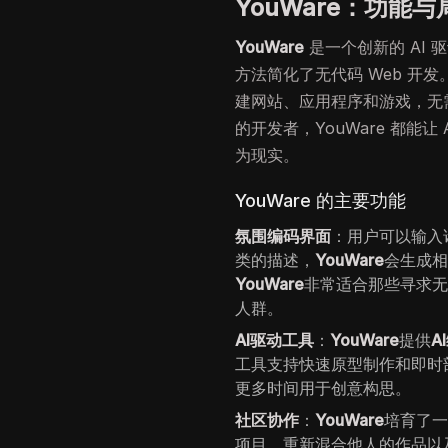
YouWare：功能
YouWare
是一个创新的 AI 驱
方法简化了无代码 Web 开
建网站、应用程序和游戏，无
的开发者，YouWare 都能
为现实。
YouWare 的主要功能
氛围编码界面
：用户可以输入
类的描述，
YouWare
会生成
YouWare
非常适合那些寻求
人群。
AI驱动工具
：
YouWare
提供
A
工具支持快速原型制作和即时
更多时间用于创意构思。
社区协作
：
YouWare
培育了
项目、重新混合他人的作品以