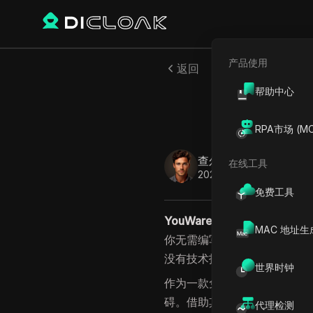
产品使用
返回
帮助中心
YouWa
RPA市场 (MC
查尔斯·马丁内斯
在线工具
2025年9月
11
分钟 阅读
免费工具
YouWare
是一款为初学者和
MAC 地址生
你无需编写任何代码就能投身
没有技术技能的情况下搭建网站
世界时钟
作为一款免费的无代码Web开
碍。借助其直观的界面，用户
代理检测