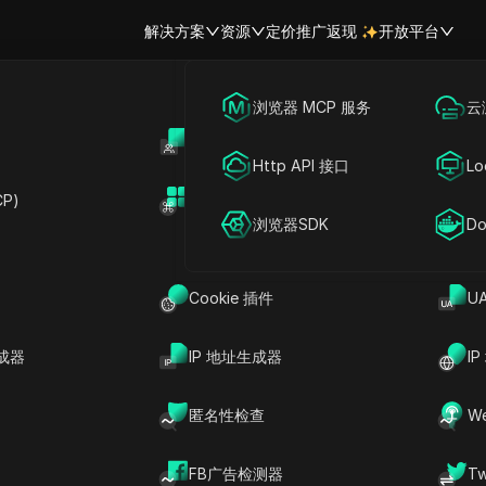
解决方案
资源
定价
推广返现
开放平台
跨境电商
海外社媒营销
浏览器 MCP 服务
云
账号共享
开
re 2025 评测：用于轻松创建
联盟营销
广告投放
Http API 接口
Lo
免费 AI 编码工具
P)
扩展市场
网络爬虫
账号共享
浏览器SDK
Do
分享给
Cookie 插件
U
有经验的用户打造的颠覆性工具。这个强大的平台让
成器
IP 地址生成器
I
AI编码
世界。无论你是设计师、企业家，还是想在
的人，YouWare都能让你实现目标。
匿名性检查
W
发AI工具，YouWare消除了传统编码通常存在的障
只需与AI交互就能创建复杂的网站和应用程序。该
FB广告检测器
T