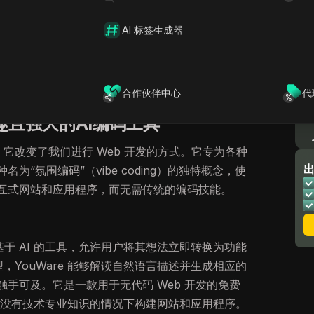
更容易生成所需的确切代码。
器
AI 标签生成器
are的独特功能、它在市场中脱颖而出的原因，以及
方式。无论你是想问“什么是YouWare？”还是想
ee?”，我们都会解答你所有的问题以及更多疑问。让我们深
变无代码Web开发。
合作伙伴中心
代
有趣且强大的AI编码工具
它改变了我们进行 Web 开发的方式。它专为各种
为“氛围编码”（vibe coding）的独特概念，使
互式网站和应用程序，而无需传统的编码技能。
于 AI 的工具，允许用户将其想法立即转换为功能
型，YouWare 能够解读自然语言描述并生成相应的
手可及。它是一款用于无代码 Web 开发的免费
能在没有技术专业知识的情况下构建网站和应用程序。