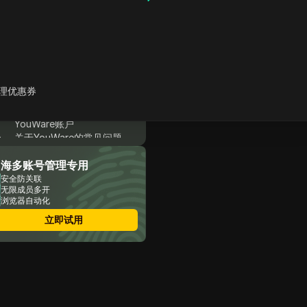
YouWare：一款有趣且强大
的AI编码工具
YouWare：功能与局限性
如何使用YouWare：有趣、
快速且无需编码
YouWare 定价：适合每位用
理优惠券
户的实惠选择
使用DICloak安全共享您的
YouWare账户
关于YouWare的常见问题
结论
出海多账号管理专用
安全防关联
无限成员多开
浏览器自动化
立即试用