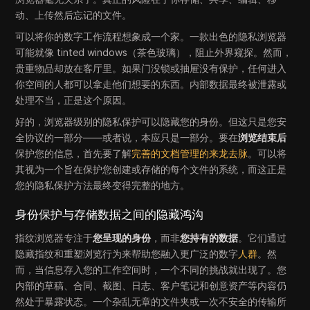
动、上传然后忘记的文件。
可以将你的数字工作流程想象成一个家。一款出色的隐私浏览器
可能就像 tinted windows（茶色玻璃），阻止外界窥探。然而，
贵重物品却放在客厅里。如果门没锁或抽屉没有保护，任何进入
你空间的人都可以拿走他们想要的东西。内部数据最终被泄露或
处理不当，正是这个原因。
好的，浏览器级别的隐私保护可以隐藏您的身份。但这只是您安
全协议的一部分——或者说，本应只是一部分。要在
浏览结束后
保护您的信息，首先要了解
完善的文档管理的来龙去脉
。可以将
其视为一个旨在保护您创建或存储的每个文件的系统，而这正是
您的隐私保护方法最终变得完整的地方。
身份保护与存储数据之间的隐藏鸿沟
指纹浏览器专注于
您呈现的身份
，而非
您持有的数据
。它们通过
隐藏指纹和重塑浏览行为来帮助您融入更广泛的数字
人群
。然
而，当信息存入您的工作空间时，一个不同的挑战就出现了。您
内部的草稿、合同、截图、日志、客户笔记和创意资产等内容仍
然处于暴露状态。一个杂乱无章的文件夹或一次不安全的传输所