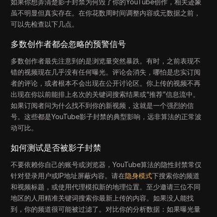
如果你想弄清楚影子封禁为何毁了你的YouTube创作，相关迹象
虽不明显但真实存在。在你花数周时间调整内容或元数据之前，
可以先检查以下几点。
多数创作者都会忽略的预警信号
多数创作者最先注意到的是浏览量突然暴跌。有时，之前表现不
错的视频现在几乎没有任何曝光。评论会消失，哪怕是忠实订阅
者的评论，或者根本不会出现在公开讨论区。你上传的视频不再
出现在你以前能排上名次的关键词搜索结果或“推荐”信息流中。
如果订阅者问为什么找不到你的新视频，这就是一个强烈的信
号。这些都是YouTube影子封禁的典型影响，远非算法的正常波
动可比。
如何测试是否被影子封禁
不要依赖你自己的账号或浏览器，YouTube算法的隐性封禁常仅
针对登录用户或IP地址屏蔽内容。请在
隐身模式
下搜索你的频道
和视频标题，或使用代理模拟新的地理位置。至少邀请三位不同
地区的人用精准关键词搜索你最新上传的内容。如果没人能找
到，你的频道很可能被过滤了。对比你的分析数据：如果曝光量