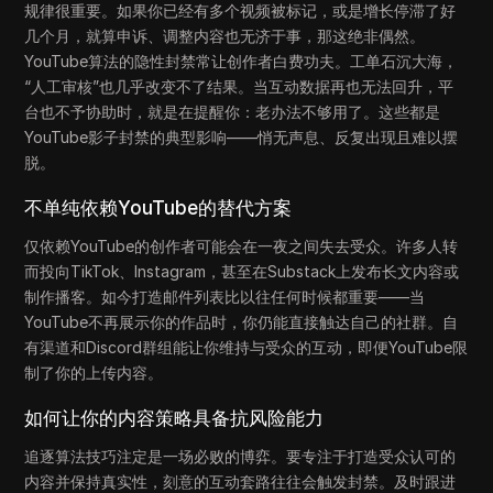
规律很重要。如果你已经有多个视频被标记，或是增长停滞了好
几个月，就算申诉、调整内容也无济于事，那这绝非偶然。
YouTube算法的隐性封禁常让创作者白费功夫。工单石沉大海，
“人工审核”也几乎改变不了结果。当互动数据再也无法回升，平
台也不予协助时，就是在提醒你：老办法不够用了。这些都是
YouTube影子封禁的典型影响——悄无声息、反复出现且难以摆
脱。
不单纯依赖YouTube的替代方案
仅依赖YouTube的创作者可能会在一夜之间失去受众。许多人转
而投向TikTok、Instagram，甚至在Substack上发布长文内容或
制作播客。如今打造邮件列表比以往任何时候都重要——当
YouTube不再展示你的作品时，你仍能直接触达自己的社群。自
有渠道和Discord群组能让你维持与受众的互动，即便YouTube限
制了你的上传内容。
如何让你的内容策略具备抗风险能力
追逐算法技巧注定是一场必败的博弈。要专注于打造受众认可的
内容并保持真实性，刻意的互动套路往往会触发封禁。及时跟进