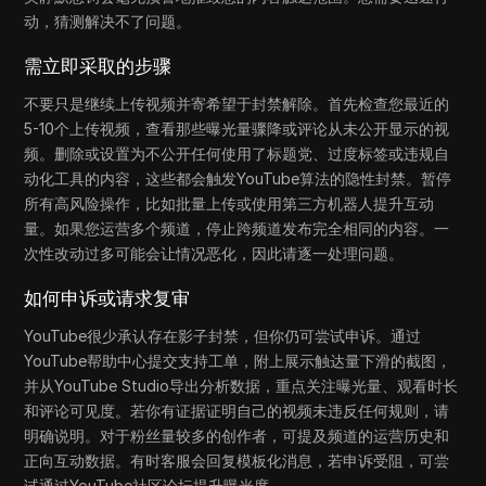
动，猜测解决不了问题。
需立即采取的步骤
不要只是继续上传视频并寄希望于封禁解除。首先检查您最近的
5-10个上传视频，查看那些曝光量骤降或评论从未公开显示的视
频。删除或设置为不公开任何使用了标题党、过度标签或违规自
动化工具的内容，这些都会触发YouTube算法的隐性封禁。暂停
所有高风险操作，比如批量上传或使用第三方机器人提升互动
量。如果您运营多个频道，停止跨频道发布完全相同的内容。一
次性改动过多可能会让情况恶化，因此请逐一处理问题。
如何申诉或请求复审
YouTube很少承认存在影子封禁，但你仍可尝试申诉。通过
YouTube帮助中心提交支持工单，附上展示触达量下滑的截图，
并从YouTube Studio导出分析数据，重点关注曝光量、观看时长
和评论可见度。若你有证据证明自己的视频未违反任何规则，请
明确说明。对于粉丝量较多的创作者，可提及频道的运营历史和
正向互动数据。有时客服会回复模板化消息，若申诉受阻，可尝
试通过YouTube社区论坛提升曝光度。