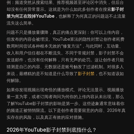
例：频道突然从搜索结果、推荐视频甚至评论区中消失，但后台
却没有任何异常显示。这就是为什么如此多创作者在搜索
影子封
禁为何正在毁掉YouTube
，也解释了为何真正的问题远不止流量
流失这么简单。
问题不只是播放量骤降，真正的痛点更深刻：你可以上传内容，
但发布的内容会被埋没。YouTube算法的隐性封禁让创作者耗费
数周时间尝试各种根本无效的“修复方法”，与此同时，互动量、
收入和用户信任都在不断流失。不同于常规封禁，影子封禁不会
发送邮件，也没有任何解释，只有无声的处罚。这让创作者只能
猜测是自己的内容、元数据还是账号触发了过滤机制。对很多人
来说，最糟糕的是不知道是什么导致了
影子封禁
，也不知道该如
何解除。
如果你发现视频出现奇怪的播放模式、评论无法显示、视频播放
量一直为零，或者订阅者询问为何你的上传内容从未出现，那么
了解YouTube影子封禁的影响是第一步。这些迹象通常意味着你
的频道正被悄悄限流。以下是创作者需要留意的内容、2026年真
实存在的风险，以及真正有效的应对措施。
2026年YouTube影子封禁到底指什么？