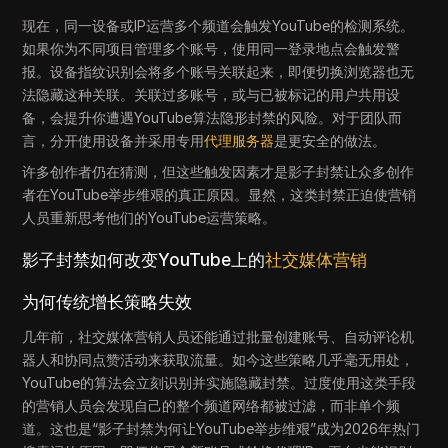
现在，同一设备或IP运营多个频道会触发YouTube的检测系统。
如果你为不同项目管理多个账号，使用同一登录地点会触发警
报。设备指纹识别会将多个账号关联起来，即便切换浏览器也无
法隐藏这种关联。关联过多账号，或与已被标记的用户共用设
备，会提升你遭遇YouTube算法隐形封禁的风险。对于团队而
言，分开使用设备并采用专用
代理服务器
是更安全的做法。
许多创作者仍在猜测，但这些触发因素才是影子封禁让众多创作
者在YouTube举步维艰的真正原因。显然，这类封禁正迫使营销
人员重新思考他们的YouTube运营策略。
影子封禁如何改变YouTube上的
社交媒体营销
为何传统增长策略失效
几年前，社交媒体营销人员还能通过批量创建账号、自动评论机
器人和协同点赞活动来获取流量。如今这些策略几乎毫无用处，
YouTube的算法会立刻识别并实施隐藏封禁。过度使用这类手段
的营销人员会发现自己的整个频道网络都被过滤，而非单个频
道。这也是“影子封禁为何让YouTube举步维艰”成为2026年热门