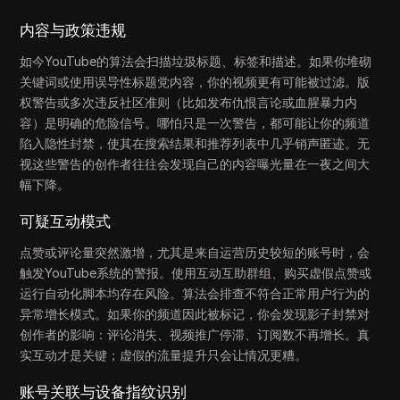
内容与政策违规
如今YouTube的算法会扫描垃圾标题、标签和描述。如果你堆砌
关键词或使用误导性标题党内容，你的视频更有可能被过滤。版
权警告或多次违反社区准则（比如发布仇恨言论或血腥暴力内
容）是明确的危险信号。哪怕只是一次警告，都可能让你的频道
陷入隐性封禁，使其在搜索结果和推荐列表中几乎销声匿迹。无
视这些警告的创作者往往会发现自己的内容曝光量在一夜之间大
幅下降。
可疑互动模式
点赞或评论量突然激增，尤其是来自运营历史较短的账号时，会
触发YouTube系统的警报。使用互动互助群组、购买虚假点赞或
运行自动化脚本均存在风险。算法会排查不符合正常用户行为的
异常增长模式。如果你的频道因此被标记，你会发现影子封禁对
创作者的影响：评论消失、视频推广停滞、订阅数不再增长。真
实互动才是关键；虚假的流量提升只会让情况更糟。
账号关联与设备指纹识别