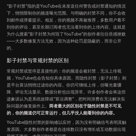
“影子封禁”指的是YouTube在未发送任何警告或封禁通知的情况
下，悄悄限制你的频道曝光范围。与明确的封禁不同，你不会收
到邮件或弹窗提示。相反，你的视频不再被推荐，多数用户看不
到你的评论，甚至长期订阅者也无法看到你的上传内容。这就是
为什么搜索“影子封禁为何毁了YouTube”的创作者往往倍感挫败
——大多数修复方法无效，因为这种处罚是隐蔽的，而非公开
的。
影子封禁与常规封禁的区别
常规封禁或暂停是直接性的：你的频道会被封禁，无法上传视
频，YouTube也会告知你具体原因。而隐性封禁（影子封禁）则
是平台算法悄悄过滤你的内容。你仍可继续上传，但曝光量骤
降、评论无法显示、数据分析也出现异常。许多创作者会将这些
迹象误认为是系统故障或“算法调整”，把时间浪费在无法解决实
际问题的修复操作上。
两者最大的区别在于隐性封禁是不可见
的，你的频道仍可正常运行，但几乎没人能看到你的内容。
YouTube隐性封禁的影响难以应对，因为没有明确信号表明其触
发原因。大多数创作者都是在连续数日没有增长或互动数据出现