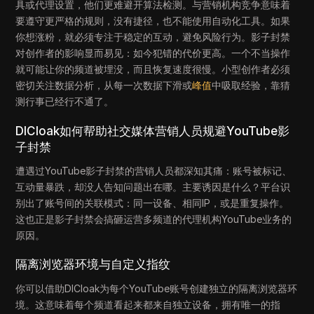
具或代理设置，他们更难避开算法检测。与营销机构竞争意味着
要遵守更严格的规则，没有捷径，也不能使用自动化工具。如果
你想涨粉，就必须专注于稳定的互动，避免风险行为。影子封禁
对创作者的影响显而易见：如今犯错的代价更高。一个不当操作
就可能让你的频道被埋没，而且恢复速度很慢。小型创作者必须
密切关注数据分析，从每一次数据下滑或
峰值
中吸取经验，靠猜
测行事已经行不通了。
DICloak如何帮助社交媒体营销人员规避YouTube影
子封禁
遭遇过YouTube影子封禁的营销人员都深知其痛：账号被标记、
互动量暴跌，却没人告知问题出在哪。主要诱因是什么？平台识
别出了账号间的关联模式：同一设备、相同IP，或是重复操作。
这也正是影子封禁会搞砸运营多频道的代理机构YouTube业务的
原因。
隔离浏览器环境与自定义指纹
你可以借助DICloak为每个YouTube账号创建独立的隔离浏览器环
境。这意味着每个频道看起来都来自独立设备，拥有唯一的指