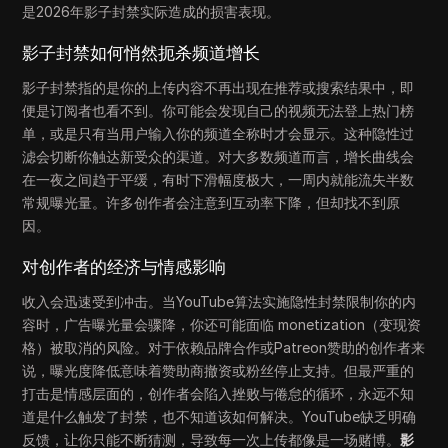
是2026年影子封禁实际造成的损害表现。
影子封禁如何悄然扼杀频道增长
影子封禁指的是你的上传内容不再出现在推荐或搜索结果中，即
便是订阅者也看不到。你可能会发现自己的视频无法登上热门榜
单，或是只有当用户输入你的频道全称时才会显示。这种隐性过
滤会切断你触达新受众的渠道。对大多数频道而言，增长曲线会
在一夜之间趋于平缓，有时下滑幅度极大，一周内就能流失半数
常规曝光量。许多创作者会注意到互动率下降，但却找不到原
因。
对创作者的经济与情感影响
收入会迅速受到冲击。当YouTube算法实施隐性封禁限制你的内
容时，广告曝光量会骤降，你还可能面临 monetization（变现资
格）被取消的风险。对于依赖品牌合作或Patreon赞助的创作者来
说，曝光度降低意味着赞助商撤资或粉丝停止支持。但最严重的
打击是情感层面的，创作者会陷入挫败与倦怠的循环，永远不知
道是什么触发了封禁，也不知道该如何解决。YouTube缺乏明确
反馈，让你只能不断猜测，导致每一次上传都像是一场赌博。
影