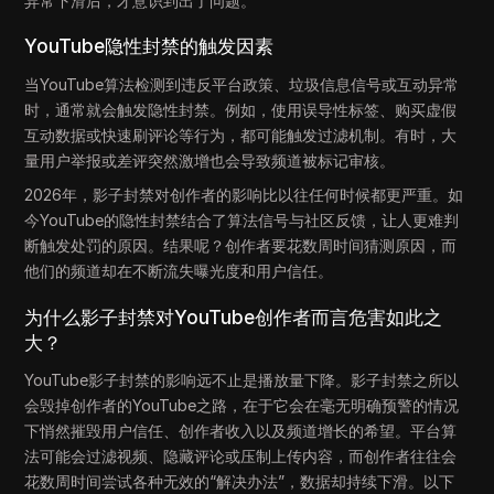
异常下滑后，才意识到出了问题。
YouTube隐性封禁的触发因素
当YouTube算法检测到违反平台政策、垃圾信息信号或互动异常
时，通常就会触发隐性封禁。例如，使用误导性标签、购买虚假
互动数据或快速刷评论等行为，都可能触发过滤机制。有时，大
量用户举报或差评突然激增也会导致频道被标记审核。
2026年，影子封禁对创作者的影响比以往任何时候都更严重。如
今YouTube的隐性封禁结合了算法信号与社区反馈，让人更难判
断触发处罚的原因。结果呢？创作者要花数周时间猜测原因，而
他们的频道却在不断流失曝光度和用户信任。
为什么影子封禁对YouTube创作者而言危害如此之
大？
YouTube影子封禁的影响远不止是播放量下降。影子封禁之所以
会毁掉创作者的YouTube之路，在于它会在毫无明确预警的情况
下悄然摧毁用户信任、创作者收入以及频道增长的希望。平台算
法可能会过滤视频、隐藏评论或压制上传内容，而创作者往往会
花数周时间尝试各种无效的“解决办法”，数据却持续下滑。以下