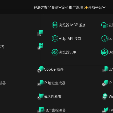
解决方案
资源
定价
推广返现
开放平台
跨境电商
海外社媒营销
浏览器 MCP 服务
云
账号共享
开
GPT 为何无法使用？原因、修复方
联盟营销
广告投放
Http API 接口
Lo
决方案
P)
扩展市场
网络爬虫
账号共享
浏览器SDK
Do
读
分享给
Cookie 插件
U
无法使用
，你并不孤单。许多用户会遇到诸如加载缓
成器
IP 地址生成器
I
没有响应等突发问题。即使ChatGPT片刻之前还
生。好消息是，大多数问题都有明确的原因和快速
匿名性检查
W
ChatGPT停止工作的最常见原因，并为你展示简
复其运行。
FB广告检测器
T