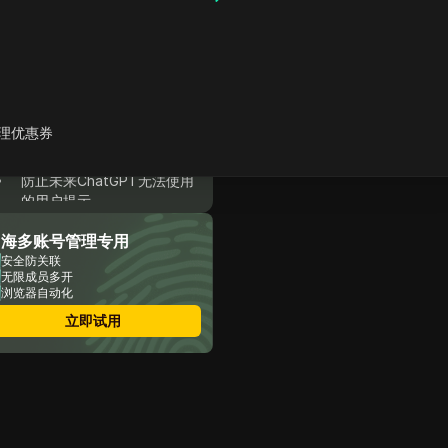
为什么许多用户的ChatGPT
无法使用？
导致ChatGPT故障的常见问
题
为什么ChatGPT登录后仍然
无法工作
理优惠券
ChatGPT无法使用的有效故
障排除步骤
防止未来ChatGPT无法使用
的用户提示
DICloak如何确保ChatGPT
出海多账号管理专用
账户共享安全
使用DICloak安全共享
安全防关联
无限成员多开
ChatGPT账户的分步指南
浏览器自动化
DICloak高级控制功能保护共
享ChatGPT账户
立即试用
关于 ChatGPT 无法使用的
常见问题
结论