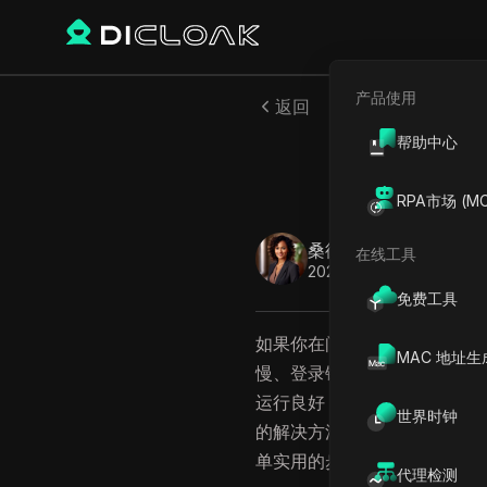
产品使用
返回
帮助中心
Chat
RPA市场 (MC
桑德拉·安德森
在线工具
2026年1月
14
分钟 阅
免费工具
如果你在问
为什么ChatGPT
MAC 地址生
慢、登录错误、空白屏幕或完全
运行良好，这些问题也可能发
世界时钟
的解决方法。本指南将详细分析
单实用的步骤，帮助你快速恢
代理检测