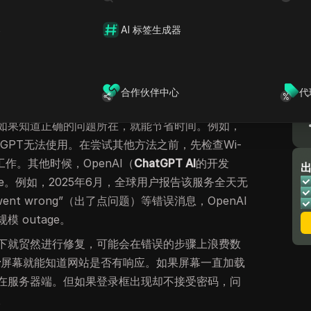
atGPT无法使用？
器
AI 标签生成器
法使用
时，答案可能有很多。ChatGPT可能会变慢、
gpt.com
或
ChatGPT免费
账户。有时，
ChatGPT
复。其他时候，问题出在服务器端，你只需等待即
合作伙伴中心
代
如果知道正确的问题所在，就能节省时间。例如，
tGPT无法使用。在尝试其他方法之前，先检查Wi-
作。其他时候，OpenAI（
ChatGPT AI
的开发
ge。例如，2025年6月，全球用户报告该服务全天无
 went wrong”（出了点问题）等错误消息，OpenAI
 outage。
下就贸然进行修复，可能会在错误的步骤上浪费数
录
屏幕就能知道网站是否有响应。如果屏幕一直加载
在服务器端。但如果登录框出现却不接受密码，问
。