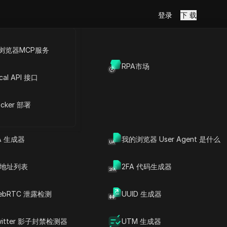
登录
下 载
浏览器MCP服务
放API
RPA市场
法及简单解
cal API 接口
cker 部署
Copy Link
A 生成器
我的浏览器 User Agent 是什么
P 地址列表
2FA 代码生成器
ebRTC 泄露检测
UUID 生成器
witter 影子封禁检测器
UTM 生成器
文章内容