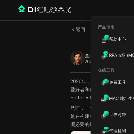
产品使用
返回
帮助中心
终极指
查尔斯·马丁内斯
RPA市场 (MC
2026年1月
6
分钟 阅读
在线工具
2026年，Pinterest已
免费工具
爱好者和创作者而言，它是高
Pinterest视频的可视性
MAC 地址生
然而，一个常见的障碍仍然存在：
世界时钟
是在构建灵感库还是保存教程
项必要的技能。
代理检测