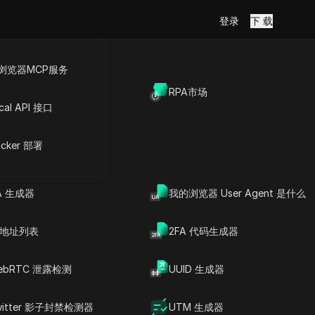
登录
下 载
浏览器MCP服务
放API
RPA市场
st视频
cal API 接口
cker 部署
Copy Link
A 生成器
我的浏览器 User Agent 是什么
P 地址列表
2FA 代码生成器
ebRTC 泄露检测
UUID 生成器
文章内容
2026年能否直接下载
witter 影子封禁检测器
UTM 生成器
Pinterest视频？