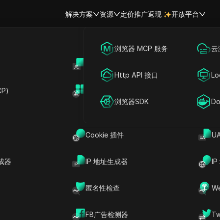
解决方案
资源
定价
推广返现
开放平台
跨境电商
海外社媒营销
浏览器 MCP 服务
云
账号共享
开
南：2026年如何下载Pintere
联盟营销
广告投放
Http API 接口
Lo
P)
扩展市场
网络爬虫
账号共享
浏览器SDK
Do
分享给
巩固其作为顶级视觉搜索引擎的地位。对于营销人员、DIY
Cookie 插件
U
质量教程和创意趋势的重要来源。事实上，
比大多数其他社交平台高出3倍，完成率高出2倍。
成器
IP 地址生成器
I
Pinterest的桌面版缺乏原生下载按钮。无论你
匿名性检查
W
以供离线使用，了解如何
下载Pinterest视频
都是一
FB广告检测器
T