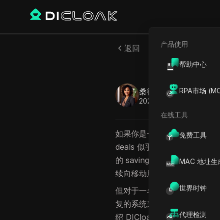
产品使用
返回
帮助中心
桑德拉·安德森
RPA市场 (MC
2025年12月
7
分钟 阅
在线工具
如果你是一名经常在Temu
免费工具
deals 似乎都留给了新客
的 savings。答案是肯定
MAC 地址生
续向移动用户推送桌面端购物
世界时钟
但对于一名增长 strategis
复的系统来发现每一个
可能的
代理检测
绍 DICloak，这是一款