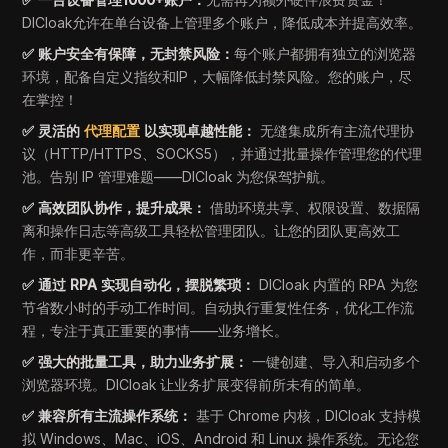
DICloak允许在单台设备上管理多个账户，降低成本并提高效率。
✅ 账户安全有保障，无封禁风险：
每个账户都拥有独立的浏览器
环境，配备自定义指纹和IP，大幅降低封禁风险。您的账户，尽
在掌控！
✅ 灵活的
代理配置
以实现卓越性能：
无缝集成所有主流代理协
议（HTTP/HTTPS、SOCKS5），并通过批量操作管理您的代理
池。告别 IP 管理难题——DICloak 为您保驾护航。
✅ 高效团队协作，提升成果：
借助环境共享、权限设置、数据隔
离和操作日志等高级工具轻松管理团队。让您的团队更高效工
作，而非更辛苦。
✅ 通过 RPA 实现自动化，摆脱繁琐：
DICloak 内置的 RPA 为您
节省数小时的手动工作时间。自动执行重复性任务，优化工作流
程，专注于真正重要的事情——业务增长。
✅ 强大的批量工具，助力业务扩展：
一键创建、导入和启动多个
浏览器环境。DICloak 让业务扩展变得前所未有的简单。
✅ 兼容所有主流操作系统：
基于 Chrome 内核，DICloak 支持模
拟 Windows、Mac、iOS、Android 和 Linux 操作系统。无论您