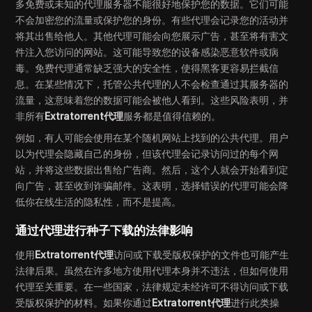
多免费或未知的代理服务器不能很好地保护您的数据。它们可能
不会加密您的流量或保护您的身份。有些代理会记录您的活动并
将其出售给他人。其他代理可能会向您展示广告，甚至将有害文
件注入您访问的网站。这可能导致您的设备感染恶意软件或病
毒。免费代理通常缺乏强大的安全性，使得黑客更容易拦截信
息。在某些情况下，托管公共代理的人不会检查通过其服务器的
流量，这意味着您的数据可能会被他人看到。这些风险表明，并
非所有
Extratorrent代理
服务都是值得信赖的。
例如，有人可能会使用在某个随机网站上找到的公共代理。用户
以为代理会隐藏自己的身份，但该代理会记录访问过的每个网
站，并将这些数据出售给广告商。然后，这个人就会开始看到定
向广告，甚至收到诈骗邮件。这表明，选择错误的代理可能会降
低你在线生活的隐私性，而不是提高。
通过代理进行种子下载的法律影响
使用
Extratorrent代理
访问或下载受版权保护的文件也可能产生
法律后果。虽然在许多地方使用代理本身并不违法，但如何使用
代理至关重要。在一些国家，法律规定未经许可不得访问或下载
受版权保护的材料。如果你通过
Extratorrent代理
进行此类操