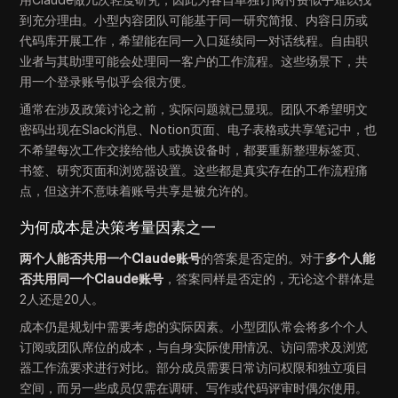
到充分理由。小型内容团队可能基于同一研究简报、内容日历或
代码库开展工作，希望能在同一入口延续同一对话线程。自由职
业者与其助理可能会处理同一客户的工作流程。这些场景下，共
用一个登录账号似乎会很方便。
通常在涉及政策讨论之前，实际问题就已显现。团队不希望明文
密码出现在Slack消息、Notion页面、电子表格或共享笔记中，也
不希望每次工作交接给他人或换设备时，都要重新整理标签页、
书签、研究页面和浏览器设置。这些都是真实存在的工作流程痛
点，但这并不意味着账号共享是被允许的。
为何成本是决策考量因素之一
两个人能否共用一个Claude账号
的答案是否定的。对于
多个人能
否共用同一个Claude账号
，答案同样是否定的，无论这个群体是
2人还是20人。
成本仍是规划中需要考虑的实际因素。小型团队常会将多个个人
订阅或团队席位的成本，与自身实际使用情况、访问需求及浏览
器工作流要求进行对比。部分成员需要日常访问权限和独立项目
空间，而另一些成员仅需在调研、写作或代码评审时偶尔使用。