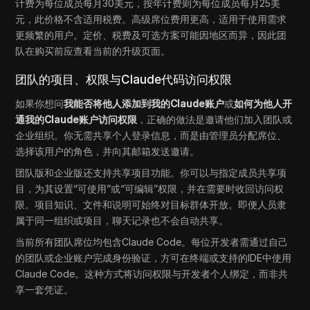
计费为每位成员每月30美元，按年计费则为每位成员每月25美
元，此价格不含适用税费。高级席位费用更高，适用于使用需求
更频繁的用户。定价、税费及可选方案可能因地区而异，因此团
队在购买前应查看当前的升级页面。
团队的项目、权限与Claude代码访问权限
如果你想问
我能否将他人添加到我的Claude账户
或
如何为他人开
通我的Claude账户访问权限
，正确的做法是邀请他们加入团队或
企业组织。你无需共享个人登录信息，而是由管理员分配席位、
选择该用户的角色，并向其邮箱发送邀请。
团队版和企业版还支持共享项目功能。你可以与指定成员共享项
目，为其设置“可使用”或“可编辑”权限，并在需要时收回访问权
限。项目知识、文件和说明可始终对目标群体开放。即便人员隶
属于同一组织或项目，聊天记录也不会自动共享。
当前所有团队席位均包含Claude Code。每位开发者需通过自己
的团队或企业账户完成身份验证，方可在终端或支持的IDE中使用
Claude Code。这种方式将访问权限与开发者个人绑定，而非共
享一套凭证。