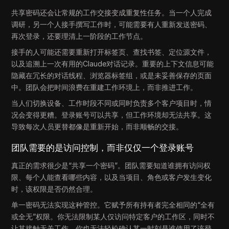
共享密码还会让常规的工作交接变成重复性任务。当一个人完成
调研，另一个人接手撰写工作时，可能需要有人重新发送密码、
再次登录，还要理清上一阶段的工作节点。
接手的人可能还需要重新打开标签页、查找书签、定位源文件，
以及追溯上一次有用的Claude对话记录。重要的上下文信息可能
隐藏在冗长的对话线程、浏览器标签组，或是未妥善保存的页面
中。团队会把时间浪费在重建工作环境上，而非推进工作。
当人们切换设备、工作时段不同或同时负责多个客户项目时，情
况会变得更糟。登录账号可以共享，但工作环境却无法共享。这
导致每次人员更替都像是重新开始，而非顺畅的交接。
团队需要的是访问控制，而非仅仅一个登录账号
真正的需求很少是“共享一个密码”。团队需要知道谁拥有访问权
限、每个人能查看哪些内容，以及当项目、角色或客户发生变化
时，该权限是否仍然合理。
单一密码无法实现这种管控。它赋予所有持有者完全相同的“全有
或全无”权限。你无法限制某人仅访问特定客户的工作区，同时不
让其接触无关工作。你也无法轻松确认某一时刻是谁使用了该登