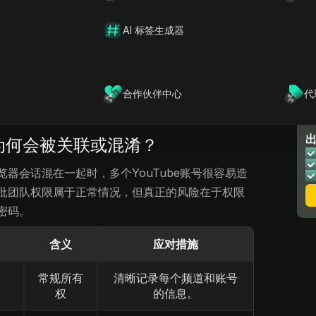
情况下管理多个YouTube账号？
器
AI 标签生成器
号混淆的前提下管理多个YouTube账号。许多创
多个谷歌账号来管理不同的YouTube业务，比如
商业品牌账号。关键在于梳理每个账号的所有权、
务，避免原本属于某个账号或频道的工作错误地混
合作伙伴中心
代
号为何会被关联或混淆？
器会话混在一起时，多个YouTube账号很容易造
批团队权限属于正常情况，但真正的风险在于权限
密码。
含义
应对措施
常规所有
清晰记录每个频道和账号
权
的信息。