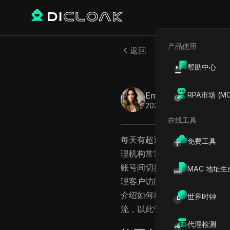
产品使用
返回
帮助中心
202
Emily Grace
RPA市场 (MC
2026年6月
14
分钟 阅
在线工具
每天有超过2000万个视频被
免费工具
理机构常常需要管理多个账号
账号间切换，而是要在不误登
MAC 地址生
理客户访问权限、账号恢复信
介绍如何构建清晰架构、实现
世界时钟
流，以此管理
多个YouTube
代理检测