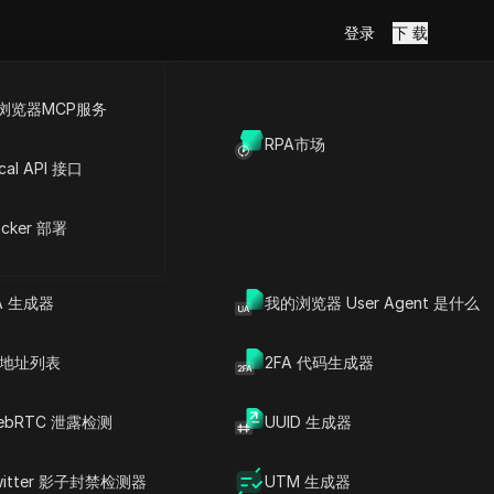
登录
下 载
浏览器MCP服务
放API
RPA市场
避免关联
cal API 接口
cker 部署
Copy Link
A 生成器
我的浏览器 User Agent 是什么
P 地址列表
2FA 代码生成器
ebRTC 泄露检测
UUID 生成器
文章内容
能否在不关联账号的情况下
witter 影子封禁检测器
UTM 生成器
管理多个YouTube账号？