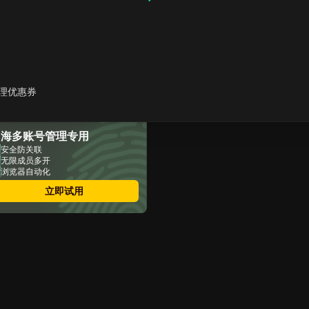
多个YouTube账号为何会被
关联或混淆？
当YouTube频道收到警告、
处罚或被封禁时存在哪些风
险？
个人频道、品牌及客户应采
理优惠券
用何种账号架构？
如何为多个YouTube频道搭
建清晰的日常工作流程？
出海多账号管理专用
如何借助DICloak管理多个
YouTube账号？
安全防关联
无限成员多开
如何跨频道管理AdSense、
浏览器自动化
验证及关联工具？
关于无关联管理多个
立即试用
YouTube账户的常见问题
结论