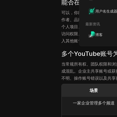
能否在不关联账号的
用户名生成
可以，你能够在不造成不必要账
作者、品牌方和代理机构会使用
最新资讯
个人项目、客户频道或不同的
访问权限、登录会话和日常任
博客
入其他账号或频道。
多个YouTube账
当常规所有权、团队权限和浏览
成混乱。企业主共享账号或获
不明、操作账号错误以及共享
场景
一家企业管理多个频道