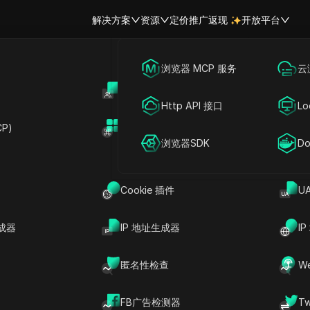
解决方案
资源
定价
推广返现
开放平台
跨境电商
海外社媒营销
浏览器 MCP 服务
云
账号共享
开
6年如何管理多个YouTube账号且
联盟营销
广告投放
Http API 接口
Lo
P)
扩展市场
读
网络爬虫
账号共享
浏览器SDK
Do
分享给
上传至
YouTube（优兔）
，因此创作者、品牌方和代
Cookie 插件
U
或频道也就不足为奇了。挑战不仅仅是在不同登录
频道
、不赋予错误人员过高权限的前提下，有序管
成器
IP 地址生成器
I
息、变现设置、文件以及日常发布工作。本指南将
更安全的团队访问权限、打造更简洁的日常工作
匿名性检查
W
账号
。
FB广告检测器
T