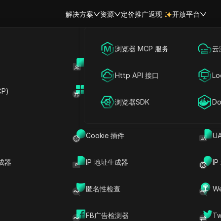
解决方案
资源
定价
推广返现
开放平台
跨境电商
海外社媒营销
浏览器 MCP 服务
云
账号共享
开
rk 2025 评测：首款用于多账
联盟营销
广告投放
Http API 接口
Lo
测手机
P)
扩展市场
网络爬虫
账号共享
浏览器SDK
Do
分享给
Cookie 插件
U
件容易的事。社交媒体营销人员、电商卖家和流量
成器
IP 地址生成器
I
录时，经常会面临封号问题。这就是为什么现在对
篇
2025年GeeLark评测
中，我们来看看这款被许多
匿名性检查
W
。GeeLark是一款专为移动应用打造的
多账户管理
险的新方式。例如，某广告 agency 分享称，他
FB广告检测器
T