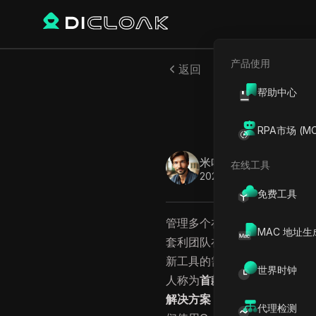
产品使用
返回
帮助中心
GeeLa
RPA市场 (MC
米哈伊尔·科兹洛夫
在线工具
2025年9月
11
分钟 阅读
免费工具
管理多个在线账户从来不是一
MAC 地址生
套利团队在尝试从一台设备登
新工具的需求日益增长。在这
世界时钟
人称为
首款反检测手机
的产品
解决方案
，它带来了一种规避风
代理检测