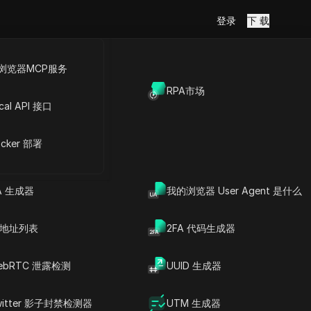
登录
下 载
浏览器MCP服务
放API
RPA市场
户管理的反检
cal API 接口
cker 部署
Copy Link
A 生成器
我的浏览器 User Agent 是什么
P 地址列表
2FA 代码生成器
ebRTC 泄露检测
UUID 生成器
witter 影子封禁检测器
UTM 生成器
文章内容