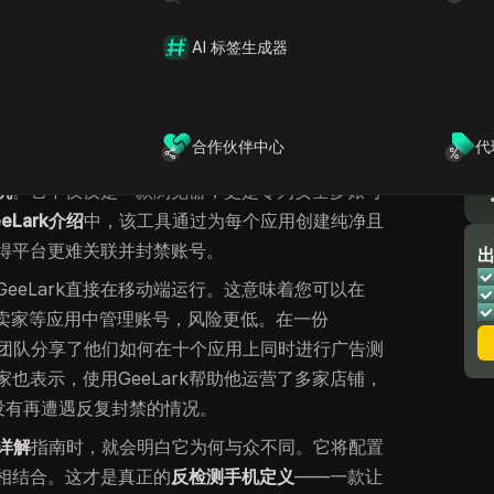
用上测试了数十个广告活动，且没有丢失任何账户。有
测浏览器的对比
，因为像DICloak这样的浏览器在桌面
器
AI 标签生成器
Lark的定位、功能以及它在2025年的重要性。
合作伙伴中心
代
，它与其他工具的区别是什么？简单来说，
机
。它不仅仅是一款浏览器，更是专为安全多账号
eeLark介绍
中，该工具通过为每个应用创建纯净且
得平台更难关联并封禁账号。
eeLark直接在移动端运行。这意味着您可以在
或亚马逊卖家等应用中管理账号，风险更低。在一份
团队分享了他们如何在十个应用上同时进行广告测
也表示，使用GeeLark帮助他运营了多家店铺，
没有再遭遇反复封禁的情况。
机详解
指南时，就会明白它为何与众不同。它将配置
相结合。这才是真正的
反检测手机定义
——一款让