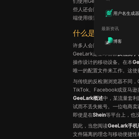
们使用GeeLark在多个应
些人还会问
GeeLark与反检
用户名生成
端使用很普遍。本文将解析Gee
最新资讯
什么是GeeLark？
博客
许多人会问，
什么是
GeeLark
GeeLark是全球首款
反检测手
操作设计的移动设备。在本
G
唯一的配置文件来工作。这使
与传统的反检测浏览器不同，G
TikTok、Facebook
GeeLark概述
中，某流量套利
试而不丢失账号。一位电商卖家
即使是在
Shein
等平台上，也
因此，当您阅读
GeeLark手
文件隔离的理念与移动便捷性