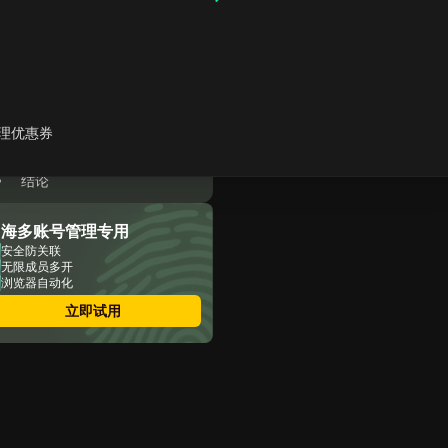
什么是GeeLark？
GeeLark 的核心功能
GeeLark的使用场景
桌面端多账户需求
如何在 GeeLark 中设置代理
GeeLark定价与折扣
理优惠券
常见问题解答 – 2025 年的
GeeLark
结论
出海多账号管理专用
安全防关联
无限成员多开
浏览器自动化
立即试用