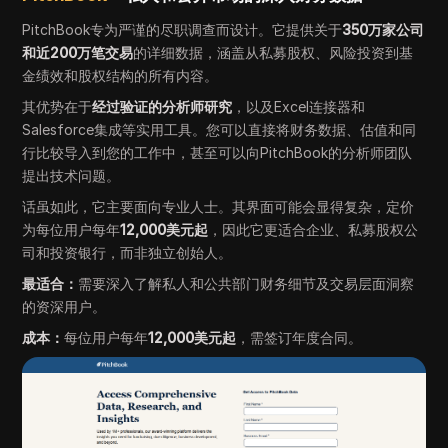
PitchBook专为严谨的尽职调查而设计。它提供关于
350万家公司
和近200万笔交易
的详细数据，涵盖从私募股权、风险投资到基
金绩效和股权结构的所有内容。
其优势在于
经过验证的分析师研究
，以及Excel连接器和
Salesforce集成等实用工具。您可以直接将财务数据、估值和同
行比较导入到您的工作中，甚至可以向PitchBook的分析师团队
提出技术问题。
话虽如此，它主要面向专业人士。其界面可能会显得复杂，定价
为每位用户每年
12,000美元起
，因此它更适合企业、私募股权公
司和投资银行，而非独立创始人。
最适合：
需要深入了解私人和公共部门财务细节及交易层面洞察
的资深用户。
成本：
每位用户每年
12,000美元起
，需签订年度合同。