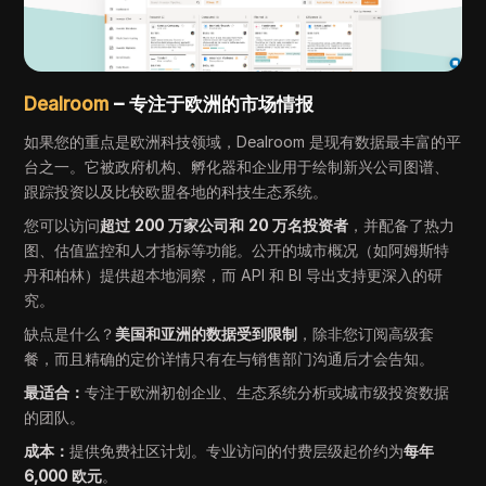
Dealroom
– 专注于欧洲的市场情报
如果您的重点是欧洲科技领域，Dealroom 是现有数据最丰富的平
台之一。它被政府机构、孵化器和企业用于绘制新兴公司图谱、
跟踪投资以及比较欧盟各地的科技生态系统。
您可以访问
超过 200 万家公司和 20 万名投资者
，并配备了热力
图、估值监控和人才指标等功能。公开的城市概况（如阿姆斯特
丹和柏林）提供超本地洞察，而 API 和 BI 导出支持更深入的研
究。
缺点是什么？
美国和亚洲的数据受到限制
，除非您订阅高级套
餐，而且精确的定价详情只有在与销售部门沟通后才会告知。
最适合：
专注于欧洲初创企业、生态系统分析或城市级投资数据
的团队。
成本：
提供免费社区计划。专业访问的付费层级起价约为
每年
6,000 欧元
。