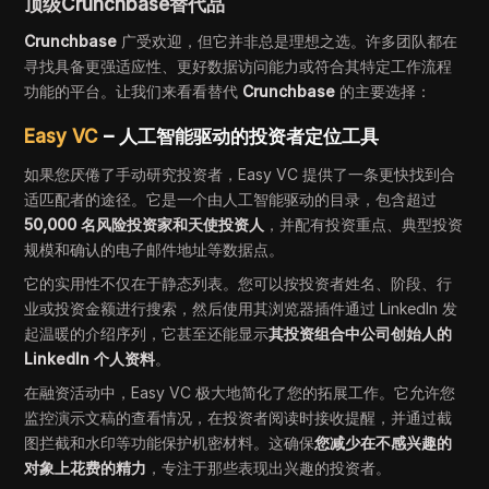
顶级Crunchbase替代品
Crunchbase
广受欢迎，但它并非总是理想之选。许多团队都在
寻找具备更强适应性、更好数据访问能力或符合其特定工作流程
功能的平台。让我们来看看替代
Crunchbase
的主要选择：
Easy VC
– 人工智能驱动的投资者定位工具
如果您厌倦了手动研究投资者，Easy VC 提供了一条更快找到合
适匹配者的途径。它是一个由人工智能驱动的目录，包含超过
50,000 名风险投资家和天使投资人
，并配有投资重点、典型投资
规模和确认的电子邮件地址等数据点。
它的实用性不仅在于静态列表。您可以按投资者姓名、阶段、行
业或投资金额进行搜索，然后使用其浏览器插件通过 LinkedIn 发
起温暖的介绍序列，它甚至还能显示
其投资组合中公司创始人的
LinkedIn 个人资料
。
在融资活动中，Easy VC 极大地简化了您的拓展工作。它允许您
监控演示文稿的查看情况，在投资者阅读时接收提醒，并通过截
图拦截和水印等功能保护机密材料。这确保
您减少在不感兴趣的
对象上花费的精力
，专注于那些表现出兴趣的投资者。