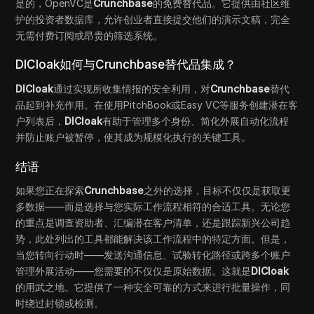
是的，OpenVC是
Crunchbase
的免费替代品。它提供由社区维
护的投资者数据库，允许创业者直接提交他们的演示文稿，完全
无需付费订阅或昂贵的筛选系统。
DICloak如何与Crunchbase替代品集成？
DICloak
通过实现所收集情报的安全利用，对
Crunchbase
替代
品起到补充作用。在使用PitchBook或Easy VC等服务创建潜在客
户列表后，
DICloak
有助于管理多个身份、简化外展自动化流程
并防止账户被暂停，使其成为规模化执行的关键工具。
结语
如果您正在探索
Crunchbase
之外的选择，目标不仅仅是获取更
多数据——而是选择与您实际工作流程相符的合适工具。无论您
的重点是调查资助者、汇编潜在客户清单，还是跟踪新兴公司趋
势，此处列出的工具都能解决该工作流程中的特定方面。但是，
当您转向行动时——发送沟通信息、试验转化路径或跨多个账户
管理外展活动——您需要的不仅仅是原始数据。这就是
DICloak
的用武之地。它提供了一种安全可靠的方式来进行批量操作，同
时绕过封锁或检测。