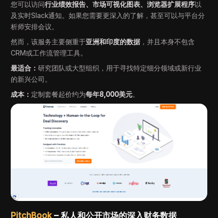
您可以访问
行业绩效报告、市场可视化图表、浏览器扩展程序
以
及实时Slack通知。如果您需要更深入的了解，甚至可以与平台分
析师安排会议。
然而，该服务主要侧重于
亚洲和印度的数据
，并且本身不包含
CRM或工作流管理工具。
最适合：
研究团队或大型组织，用于寻找特定细分领域或新行业
的新兴公司。
成本：
定制套餐起价约为
每年8,000美元
。
PitchBook
– 私人和公开市场的深入财务数据