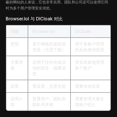
蔽的网站的人来说，它也非常实用。团队和公司还可以使用它同
时为多个用户管理安全浏览。
Browser.lol 与 DICloak 对比
功能
Browser.lol
DICloak
类型
基于网络的虚拟浏
用于多账户管理
览器（无需下载）
的反检测浏览器
主要用
适用于任何在线活
安全高效地管理
途
动的安全、隔离浏
多个账户
览
设置
零设置，无需安装
需要本地安装
适用人
普通用户、团队和
需要管理大量在
群
隐私寻求者
线账户的人