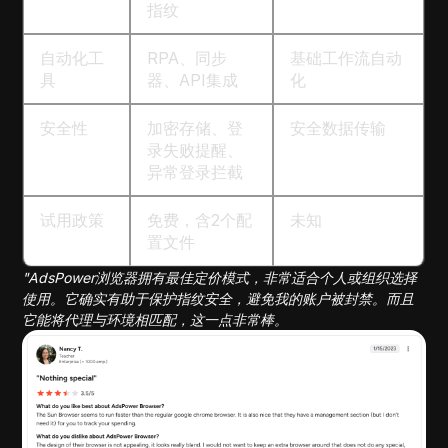
指纹
自动化工
RPA、同步
基础工作流自动
具
器、API集成
化
安全性
加密存储、登
安全数据传输
录失败提醒、
异常登录拦截
试用政策
免费，含2个配
未知
置文件
"AdsPower浏览器拥有最佳定价模式，非常适合个人或组织选择
使用。它确实有助于保护指纹安全，避免我的账户被封禁。而且
它能将代理与环境相匹配，这一点非常棒。