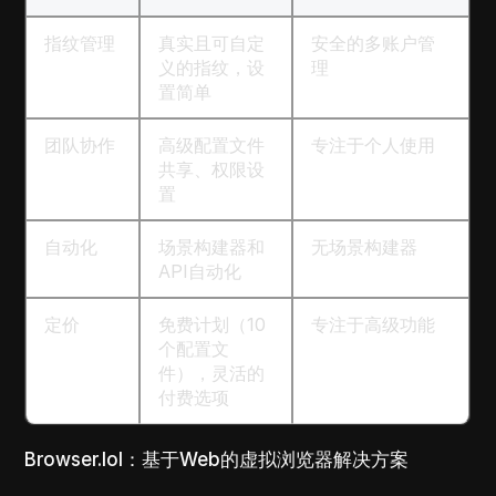
指纹管理
真实且可自定
安全的多账户管
义的指纹，设
理
置简单
团队协作
高级配置文件
专注于个人使用
共享、权限设
置
自动化
场景构建器和
无场景构建器
API自动化
定价
免费计划（10
专注于高级功能
个配置文
件），灵活的
付费选项
Browser.lol：基于Web的虚拟浏览器解决方案