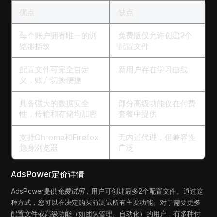
优点
缺点
每个账户拥有唯一的浏
免费版仅允许创建2个
览器指纹
配置文件
配置文件可完全自定
新用户存在学习曲线
义，账户切换便捷
具备强大的数据安全
部分高级功能仅在付费
性，传输和存储均加密
套餐中提供
支持Chrome和Firefox
无内置代理，但兼容性
隐身浏览器
广泛
AdsPower定价详情
AdsPower提供
免费试用
，用户可创建最多2个配置文件。通过这
种方式，您可以在决定购买前测试所有主要功能。对于需要更多
配置文件或高级功能（如团队管理、自动化）的用户，有多种付