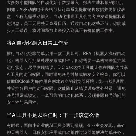
大多数小型团队的自动化始于数据录入、报表生成和预约排期。
例如，AI驱动的电子表格可从订单系统提取销售数据并更新仪表
盘，全程无需手动输入。自动化排期工具会向客户发送提醒和跟
进消息，员工无需整天查看日历。通过自动化这些环节，你能减
少人工错误，将时间释放出来投入到真正有价值的工作中。
将AI自动化融入日常工作流
推行自动化绝非简单启用一款工具即可。RPA（机器人流程自动
化）机器人可批量处理发票或邮件，但你需要一套机制来监控其
运行状态，尽早发现错误。DICloak这类工具能让你在团队内共享
AI工具的访问权限，同时避免账号封禁或触发安全检查。你可以
借助DICloak为每位用户创建独立的浏览器环境，统一代理设置，
并管控各用户的访问权限。这能防止从错误设备意外登录，避免
账号泄露或锁定。一套可靠的自动化体系，必须兼顾账号访问的
安全性与易用性。
当AI工具不足以胜任时：下一步该怎么做
有时候，面向小企业的AI工具会遇到瓶颈。企业主会发现，基础
聊天机器人、日程安排应用或自动邮件过滤器能解决简单任务，