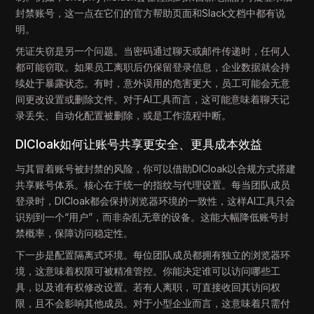
封禁账号，这一点在它们的官方帮助页面和Slack文档中都有说
明。
凭证失窃是另一个问题。当密码通过聊天或邮件传递时，任何人
都可能窃取。如果员工离职后仍保留登录信息，企业数据就会持
续处于暴露状态。有时，意外误用的危害更大，员工可能会无意
间更改设置或删除文件。对于AI工具而言，这可能意味着聊天记
录丢失、自动化配置被删除，或是工作流程中断。
DICloak如何让账号共享更安全、更具成本效益
与其冒着账号被封禁的风险，你可以借助DICloak以合规方式搭建
共享账号体系。核心在于统一的指纹与代理设置。每当团队成员
登录时，DICloak都会保持浏览器环境的一致性，这样AI工具只会
识别到一个“用户”，而非杂乱无章的设备。这能大幅降低账号封
禁概率，保障访问稳定性。
下一步是配置隔离式环境。每位团队成员都拥有独立的浏览器环
境，这意味着权限可被精准管控。你能决定谁可以访问哪些工
具，以及谁有权修改设置。若有人离职，可直接收回其访问权
限，且不会影响其他成员。对于小型企业而言，这意味着只需付