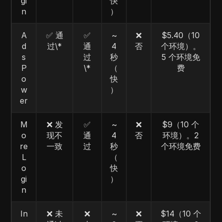
gi
快
n
）
A
✅ 通
✅
~
❌
$5.40（10
d
过\*
通
4
否
个环境）。
s
过
秒
5 个环境免
P
\*
（
费
o
快
w
）
er
M
❌ 发
✅
~
❌
$9（10 个
o
现不
通
4
否
环境）。2
re
一致
过
秒
个环境免费
L
（
o
快
gi
）
n
In
❌ 未
❌
~
❌
$14（10 个