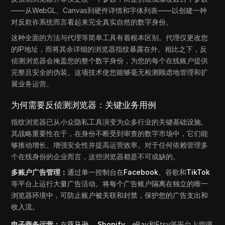
——从WebGL、Canvas到硬件详情和字体列表——以创建一种
对反欺诈系统而言看起来完全真实自然的数字身份。
这种全面的方法与代理等简单工具有着根本区别。代理仅更改您
的IP地址，而将其余详细的浏览器指纹暴露在外。相比之下，反
侦测浏览器会掩盖您的整个数字身份，为您的每个在线账户提供
完整且安全的伪装。这项技术使您能够毫无检测顾虑地管理和扩
展业务运营。
为何需要反侦测浏览器：关键业务用例
指纹浏览器已从小众隐私工具演变为众多行业的关键基础设施。
其战略重要性在于，在身份不断受到审查的数字市场中，它们能
够推动增长、增强安全性并提高运营效率。对于任何依赖管理多
个在线身份的企业而言，这些浏览器都是不可或缺的。
多账户广告管理：
通过单一控制台在
Facebook
、谷歌和
TikTok
等平台上运行大量广告活动。将每个广告账户隔离在独立的唯一
浏览器环境中，可防止账户被关联和封禁，保护您的广告支出和
收入流。
电子商务运营：
在
亚马逊
、
Shopify
、eBay和Etsy等平台上管理