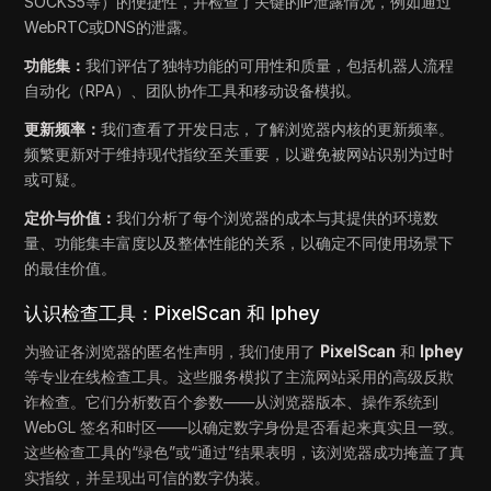
SOCKS5等）的便捷性，并检查了关键的IP泄露情况，例如通过
WebRTC或DNS的泄露。
功能集：
我们评估了独特功能的可用性和质量，包括机器人流程
自动化（RPA）、团队协作工具和移动设备模拟。
更新频率：
我们查看了开发日志，了解浏览器内核的更新频率。
频繁更新对于维持现代指纹至关重要，以避免被网站识别为过时
或可疑。
定价与价值：
我们分析了每个浏览器的成本与其提供的环境数
量、功能集丰富度以及整体性能的关系，以确定不同使用场景下
的最佳价值。
认识检查工具：PixelScan 和 Iphey
为验证各浏览器的匿名性声明，我们使用了
PixelScan
和
Iphey
等专业在线检查工具。这些服务模拟了主流网站采用的高级反欺
诈检查。它们分析数百个参数——从浏览器版本、操作系统到
WebGL 签名和时区——以确定数字身份是否看起来真实且一致。
这些检查工具的“绿色”或“通过”结果表明，该浏览器成功掩盖了真
实指纹，并呈现出可信的数字伪装。