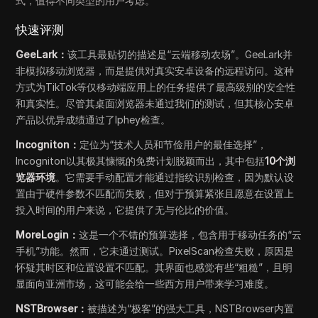
式，值得不同类型的用户考虑。
快速评测
GeeLark：
该工具最贴切的描述是“云端移动农场”。GeeLark并
非模拟移动浏览器，而是提供对真实安卓设备的远程访问。这种
方式为TikTok等仅移动端应用上的任务提供了最高级别的安全性
和真实性。尽管其桌面浏览器未通过我们的测试，但其核心安卓
产品以优异成绩通过了Iphey检查。
Incogniton：
定位为“技术人员和节俭用户的最佳选择”，
Incogniton以其极其慷慨的免费计划脱颖而出，其中包括
10个浏
览器环境
。它需要手动配置才能通过指纹识别检查，因为默认设
置由于硬件参数不匹配而失败，但对于预算紧张且愿意在设置上
投入时间的用户来说，它提供了无与伦比的价值。
MoreLogin：
这是一个不错的预算选择，包含用于移动任务的“云
手机”功能。然而，它未通过测试。PixelScan检查失败，原因是
怀疑其时区和位置设置不匹配。其界面也感觉有些“粗糙”，且明
显面向亚洲市场，这可能会给一些西方用户带来学习难度。
NSTBrowser：
被描述为“极客”的强大工具，NSTBrowser内置