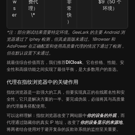
w
费代
非
$9（50 个
s
理）
常
环境）
er
\*
快
）
*注：部分测试结果需要特定环境。GeeLark 的主要 Android 浏
览器通过了 Iphey 检测，但其桌面版未通过。1Browser 和
AdsPower 在正确配置和使用高质量代理的情况下通过了检测，
但在默认设置下未通过。
就最佳综合价值而言，我们推荐
DICloak
。它在价格、性能、安
全性和高级功能之间实现了最佳平衡，是大多数用户的首选。
代理在指纹浏览器中的关键作用
指纹浏览器是一款强大的工具，但要实现真正的在线匿名性和安
全性，它只是解决方案的一半。要完成伪装，必须将其与高质量
的代理服务搭配使用。
可以这样理解：指纹浏览器改变了网站眼中
你的设备的外观
，而
代理通过隐藏你的真实 IP 地址，改变了
你的设备显示的来源地
。
将两者结合使用对于避开复杂的反欺诈系统的监控至关重要。