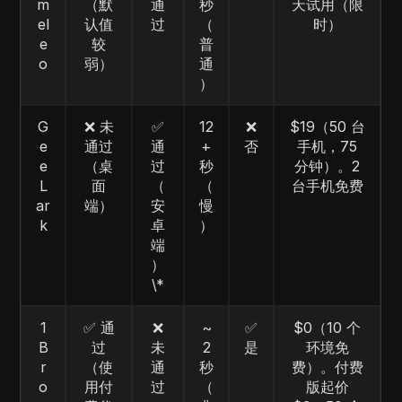
m
（默
通
秒
天试用（限
el
认值
过
（
时）
e
较
普
o
弱）
通
）
G
❌ 未
✅
12
❌
$19（50 台
e
通过
通
+
否
手机，75
e
（桌
过
秒
分钟）。2
L
面
（
（
台手机免费
ar
端）
安
慢
k
卓
）
端
）
\*
1
✅ 通
❌
~
✅
$0（10 个
B
过
未
2
是
环境免
r
（使
通
秒
费）。付费
o
用付
过
（
版起价