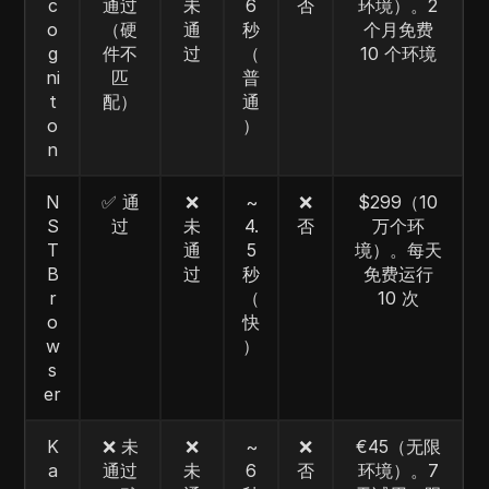
c
通过
未
6
否
环境）。2
o
（硬
通
秒
个月免费
g
件不
过
（
10 个环境
ni
匹
普
t
配）
通
o
）
n
N
✅ 通
❌
~
❌
$299（10
S
过
未
4.
否
万个环
T
通
5
境）。每天
B
过
秒
免费运行
r
（
10 次
o
快
w
）
s
er
K
❌ 未
❌
~
❌
€45（无限
a
通过
未
6
否
环境）。7