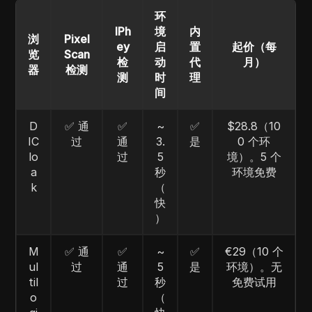
环
IPh
境
内
浏
Pixel
ey
启
置
起价（每
览
Scan
检
动
代
月）
器
检测
测
时
理
间
D
✅ 通
✅
~
✅
$28.8（10
IC
过
通
3.
是
0 个环
lo
过
5
境）。5 个
a
秒
环境免费
k
（
快
）
M
✅ 通
✅
~
✅
€29（10 个
ul
过
通
5
是
环境）。无
til
过
秒
免费试用
o
（