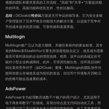
规模的团队和要求更高的工作流程，“高级”和“共享+”方案提供额
外的环境、高级功能和优先支持，性价比极高。
总结：
DICloak在
性价比
方面是无可争议的领导者。它为安全多账
户管理提供了完美平衡且功能强大的解决方案，以远低于竞争对
手的成本提供优质功能、可靠性能和直观界面。
Multilogin
Multilogin被广泛认为是大规模、关键任务操作的黄金标准。其专
有的Mimic和Stealthfox引擎支持深度指纹自定义，使其成为需要
最高可靠性级别的企业的理想选择。然而，该平台的高端定价可
能对小型企业构成障碍。此外，尽管其性能出色，但环境启动时
间比某些竞争对手（如DICloak）要慢。Multilogin的团队协作功
能和加密云存储使其成为组织的首选，但仅10个环境每月29欧元
的价格可能会迅速累积成本。
AdsPower
AdsPower专为处理数百或数千个账户的用户设计，尤其适用于
电子商务和数字广告领域。其突出特点是无代码自动化工具，用
户可通过该工具记录并在多个环境间复制操作。此工具显著提升