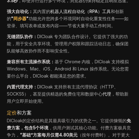
3.5秒
，即使并行运行多个环境，浏览器仍保持稳定且响应迅速。
强大自动化：
其内置的
机器人流程自动化（RPA）工具
和创新
的
"
同步器
"
功能允许您跨多个环境同时自动化重复性任务——如
登录、填写表单或发布内容——节省大量手动工作时间。
无缝团队协作：
DICloak 专为团队合作设计。它提供了强大的功
能，用于安全共享环境、管理用户权限和跟踪活动日志，确保团
队能够高效协作而不影响安全性。
兼容所有主流操作系统：
基于 Chrome 内核，DICloak 支持模拟
Windows、Mac、iOS、Android 和 Linux 操作系统。无论您需
要什么平台，DICloak 都能满足您的需求。
内置代理支持：
DICloak 支持所有主流代理协议（HTTP、
SOCKS5），甚至提供精选的免费住宅和数据中心
代理
，帮助新
用户立即开始使用。
定价
和方案
DICloak的定价结构是其最具吸引力的优势之一。它提供慷慨的
免
费方案，包含5个环境
，供用户测试其核心功能。付费方案极具竞
争力，
“基础”方案每月仅需4.80美元
（按年付费时）。对于更大