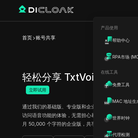
产品使用
首页
账号共享
帮助中心
轻
RPA市场 (MC
在线工具
轻松分享 TxtVoice Pro 和 T
免费工具
立即试用
MAC 地址生
通过我们的基础版、专业版和企业版，释放 TxtVoi
访问语音功能的体验，无需担心暴露您的账户凭据或密
世界时钟
月 50,000 个字符的企业版，共享都简单安全。今天就提
代理检测