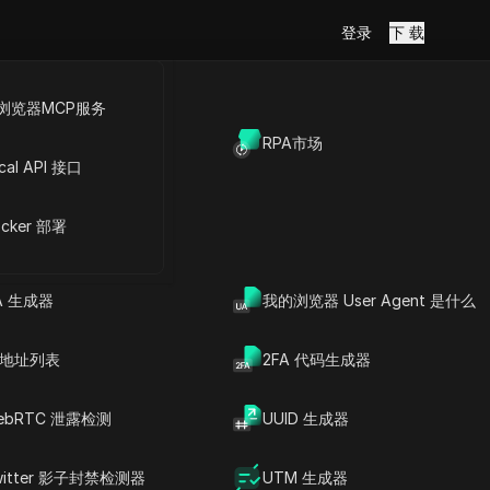
登录
下 载
浏览器MCP服务
放API
RPA市场
cal API 接口
账号
cker 部署
A 生成器
我的浏览器 User Agent 是什么
P 地址列表
2FA 代码生成器
ebRTC 泄露检测
UUID 生成器
witter 影子封禁检测器
UTM 生成器