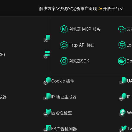
解决方案
资源
定价
推广返现
开放平台
跨境电商
海外社媒营销
浏览器 MCP 服务
云
账号共享
开
联盟营销
广告投放
Http API 接口
Lo
轻松共享 SongAI 账
P)
扩展市场
网络爬虫
账号共享
浏览器SDK
Do
划、SongAI 高级计划和
Cookie 插件
U
用
成器
IP 地址生成器
I
础计划、专业计划或高级计划账户，允许多个用户在不同设
论您是每月创作多达 200 首歌曲，还是使用专业计划
匿名性检查
W
AI 提升您的音乐创作体验！
FB广告检测器
T