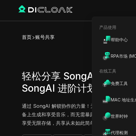
产品使用
首页
账号共享
帮助中心
RPA市场 (MC
在线工具
轻松分享 SongAI 基础计
免费工具
SongAI 进阶计划账户
立即试
MAC 地址生
通过 SongAI 解锁协作的力量！无缝共享您的基
备上生成和享受音乐，而无需暴露账户凭据或密码。无
世界时钟
享受无限存储，共享从未如此简单。今天就通过 Song
代理检测