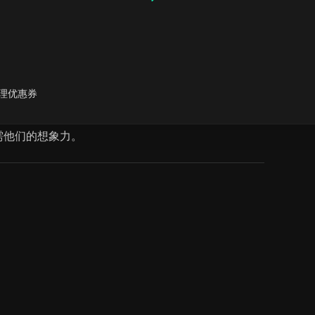
理优惠券
乐的选项，以及创建 MP3 音频文件和 MP4 视频
需他们的想象力。