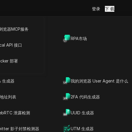
登录
下 载
浏览器MCP服务
放API
RPA市场
cal API 接口
号
cker 部署
A 生成器
我的浏览器 User Agent 是什么
P 地址列表
2FA 代码生成器
ebRTC 泄露检测
UUID 生成器
witter 影子封禁检测器
UTM 生成器