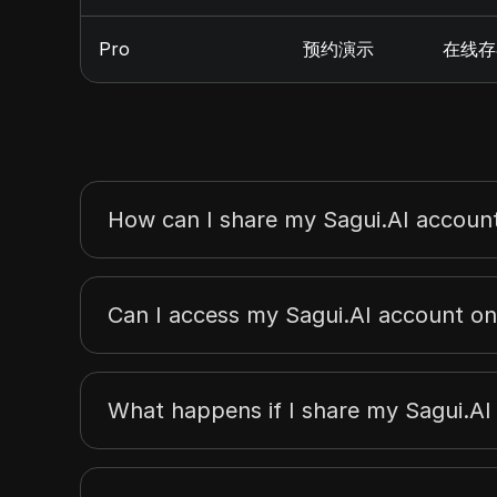
Pro
预约演示
在线存
How can I share my Sagui.AI accoun
Can I access my Sagui.AI account on
What happens if I share my Sagui.AI