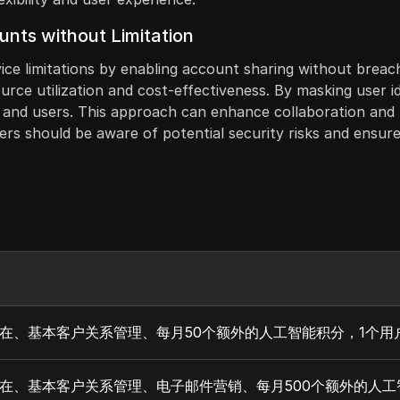
unts without Limitation
ice limitations by enabling account sharing without breachi
ource utilization and cost-effectiveness. By masking user i
and users. This approach can enhance collaboration and fl
ers should be aware of potential security risks and ensure
在、基本客户关系管理、每月50个额外的人工智能积分，1个用
在、基本客户关系管理、电子邮件营销、每月500个额外的人工