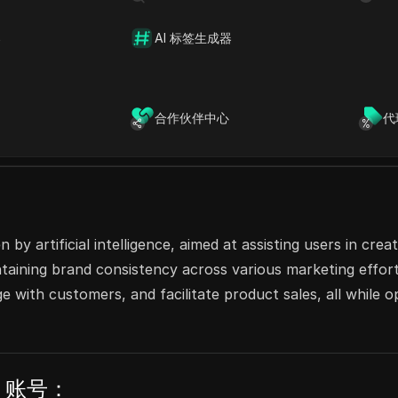
perience the freedom of working together while
器
AI 标签生成器
AI建站工具
AI广告生成器
AI社交媒体帖子生成器
合作伙伴中心
代
 by artificial intelligence, aimed at assisting users in cr
ntaining brand consistency across various marketing effort
ge with customers, and facilitate product sales, all while 
I 账号：