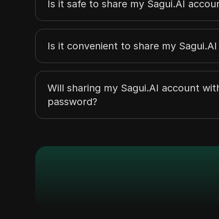
Is it safe to share my Sagui.AI accou
Is it convenient to share my Sagui.A
Will sharing my Sagui.AI account wi
password?