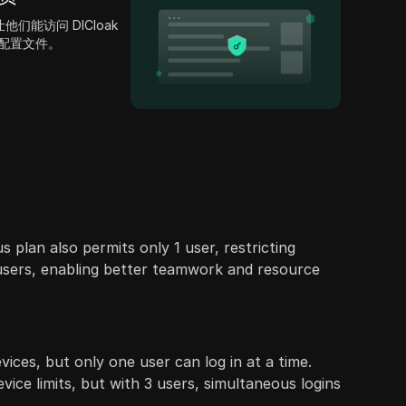
能访问 DICloak
I 配置文件。
s plan also permits only 1 user, restricting
 users, enabling better teamwork and resource
vices, but only one user can log in at a time.
ice limits, but with 3 users, simultaneous logins