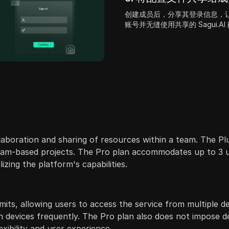
创建成员后，分享其登录信息，让他们
账号并无缝使用共享的 Sagui.A
llaboration and sharing of resources within a team. The Plu
r team-based projects. The Pro plan accommodates up to 3
ilizing the platform's capabilities.
mits, allowing users to access the service from multiple de
h devices frequently. The Pro plan also does not impose dev
exibility and user experience.