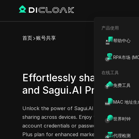
产品使用
首页
账号共享
帮助中心
RPA市场 (MC
在线工具
Effortlessly share Sagui.
免费工具
and Sagui.AI Pro accoun
MAC 地址生
Unlock the power of Sagui.AI with our Start, Pl
sharing across devices. Enjoy the benefits of co
世界时钟
account credentials or passwords. Whether you'r
Plus plan for enhanced marketing tools, or the 
代理检测