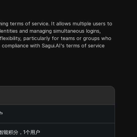
ng terms of service. It allows multiple users to
dentities and managing simultaneous logins,
exibility, particularly for teams or groups who
 compliance with Sagui.AI's terms of service
户
智能积分，1个用户