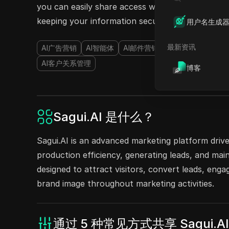
you can easily share access with your team. Ex
keeping your information secure!
用户名生成
最新资讯
AI广告营销
AI智能体
AI邮件营销
AI落地页生成器
AI客户关系管理
博客
Sagui.AI 是什么？
Sagui.AI is an advanced marketing platform driven
production efficiency, generating leads, and mai
designed to attract visitors, convert leads, enga
brand image throughout marketing activities.
通过 5 种常见方式共享 Sagui.A