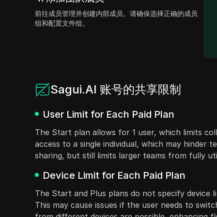
前往成员管理并创建内部成员。请确保选择正确的成员
组和配置文件组。
Sagui.AI 账号的共享限制
User Limit for Each Paid Plan
The Start plan allows for 1 user, which limits co
access to a single individual, which may hinde
sharing, but still limits larger teams from fully ut
Device Limit for Each Paid Plan
The Start and Plus plans do not specify device li
This may cause issues if the user needs to switc
from different devices are possible, enhancing fl