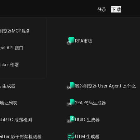
登录
下 载
浏览器MCP服务
放API
RPA市场
cal API 接口
号
cker 部署
A 生成器
我的浏览器 User Agent 是什么
P 地址列表
2FA 代码生成器
ebRTC 泄露检测
UUID 生成器
witter 影子封禁检测器
UTM 生成器