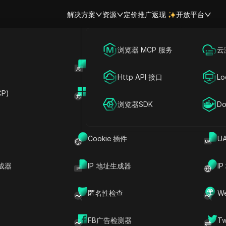
解决方案
资源
定价
推广返现
开放平台
跨境电商
海外社媒营销
浏览器 MCP 服务
云
账号共享
开
联盟营销
广告投放
Http API 接口
Lo
轻松共享 Sagui.AI 账
P)
扩展市场
网络爬虫
账号共享
浏览器SDK
Do
AI Start, Sagui.AI Plus,
Cookie 插件
U
ts
立即试用
成器
IP 地址生成器
I
us, and Pro plans, designed for seamless account
llaboration without the worry of exposing your
匿名性检查
W
e using the Start plan for basic features, the
Pro plan for comprehensive branding solutions,
FB广告检测器
T