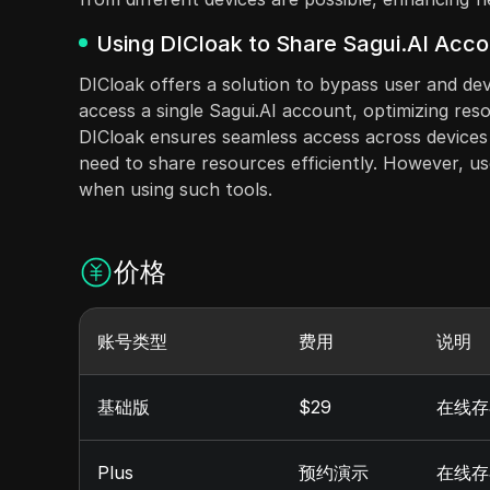
Using DICloak to Share Sagui.AI Acco
DICloak offers a solution to bypass user and dev
access a single Sagui.AI account, optimizing res
DICloak ensures seamless access across devices 
need to share resources efficiently. However, us
when using such tools.
价格
账号类型
费用
说明
基础版
$29
在线存
Plus
预约演示
在线存