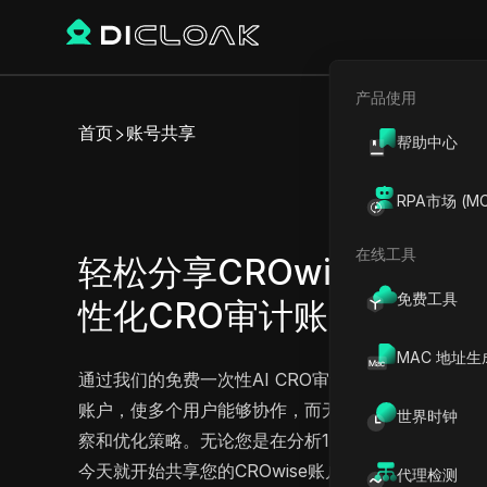
产品使用
首页
账号共享
帮助中心
轻
RPA市场 (MC
在线工具
轻松分享CROwise一次性A
免费工具
性化CRO审计账户
立即试用
MAC 地址生
通过我们的免费一次性AI CRO审计和个性化CRO审
账户，使多个用户能够协作，而无需暴露账户凭据或
世界时钟
察和优化策略。无论您是在分析15个页面还是接受个性
今天就开始共享您的CROwise账户吧！
代理检测