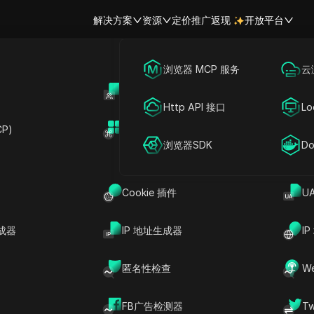
解决方案
资源
定价
推广返现
开放平台
跨境电商
海外社媒营销
浏览器 MCP 服务
云
账号共享
开
联盟营销
广告投放
Http API 接口
Lo
松共享 CROwise 
P)
扩展市场
网络爬虫
账号共享
浏览器SDK
Do
I CRO审计和CROwise个
Cookie 插件
U
成器
IP 地址生成器
I
计计划，释放CROwise的力量！在设备之间无缝共享您的
密码。体验无忧的账户共享，同时获取您网站的深入洞
匿名性检查
W
化评审，CROwise都能轻松安全地提升您的转化率。
FB广告检测器
T