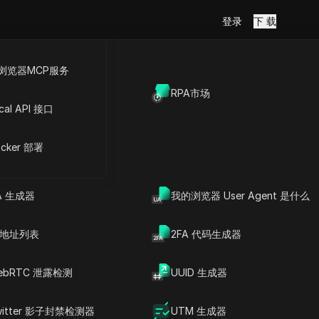
登录
下 载
浏览器MCP服务
放API
RPA市场
cal API 接口
账号
cker 部署
A 生成器
我的浏览器 User Agent 是什么
P 地址列表
2FA 代码生成器
ebRTC 泄露检测
UUID 生成器
witter 影子封禁检测器
UTM 生成器