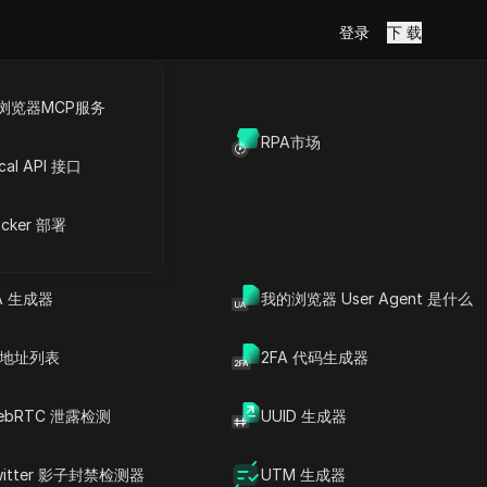
登录
下 载
浏览器MCP服务
放API
RPA市场
cal API 接口
I 账号
cker 部署
A 生成器
我的浏览器 User Agent 是什么
P 地址列表
2FA 代码生成器
ebRTC 泄露检测
UUID 生成器
witter 影子封禁检测器
UTM 生成器