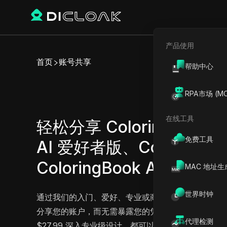
产品使用
首页
账号共享
帮助中心
轻松共
RPA市场 (MC
在线工具
轻松分享 ColoringBook A
免费工具
AI 爱好者版、ColoringB
ColoringBook AI 商业
MAC 地址生
世界时钟
通过我们的入门、爱好、专业或商业计划，释放您 Colo
分享您的账户，而无需暴露您的凭据或密码。无论您是以每
代理检测
$27.99 深入专业级设计，都可以享受协作的灵活