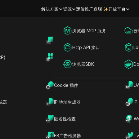
解决方案
资源
定价
推广返现
开放平台
跨境电商
海外社媒营销
浏览器 MCP 服务
云
账号共享
开
联盟营销
广告投放
Http API 接口
Lo
享 ColoringBook A
P)
扩展市场
网络爬虫
账号共享
浏览器SDK
Do
I 入门版、ColoringBook
Cookie 插件
U
ook AI 专业版和
版账户
成器
IP 地址生成器
I
立即试用
匿名性检查
W
ringBook AI 账户的创意潜力！在不同设备之间无缝
月仅 $6.99 创建 10 本涂色书，还是以每月
FB广告检测器
T
性。非常适合家庭、教育工作者和涂色爱好者！今天就开始